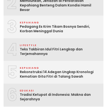
2
Memiluhkan, Jenazah di Perbatasan
Kepahiang Benteng Dalam Kondisi Hamil
Besar
3
KEPAHIANG
Pedagang Es Krim Tikam Bosnya Sendiri,
Korban Meninggal Dunia
4
LIFESTYLE
Teks Takbiran Idul Fitri Lengkap dan
Terjemahannya
5
KEPAHIANG
Rekonstruksi 14 Adegan Ungkap Kronologi
Kematian Gita Fitri di Talang Sawah
6
EDUKASI
Tradisi Ketupat di Indonesia: Makna dan
Sejarahnya