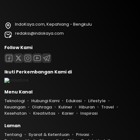
IndoKaya.com, Kepahiang - Bengkulu
redaksi@indokaya.com
Follow Kami
Ikuti Perkembangan Kami di
Menu Kanal
Teknologi
Hubungi Kami
Edukasi
Lifestyle
Keuangan
Olahraga
Kuliner
Hiburan
Travel
Kesehatan
Kreativitas
Karier
Inspirasi
Laman
Tentang
Syarat & Ketentuan
Privasi