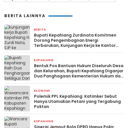
BERITA LAINNYA
BERITA
2 April 2026
Bupati Kepahiang Zurdinata Komitmen
Dorong Pengembagnan Energi
Terbarukan, Kunjungan Kerja ke Kantor
PLN Pusat
KEPAHIANG
26 Februari 2026
Bentuk Pos Bantuan Hukum Diseluruh Desa
dan Kelurahan, Bupati Kepahiang Diganjar
Dua Panghagaan Kementerian Hukum dan
Ham
EKONOMI
27 Januari 2026
Polemik PPL Kepahiang: Katimker Sebut
Hanya Utamakan Petani yang Tergabung
Poktan
KEPAHIANG
18 Januari 2026
Sinergi Jemput Bola DPRD Hapus Pokir,