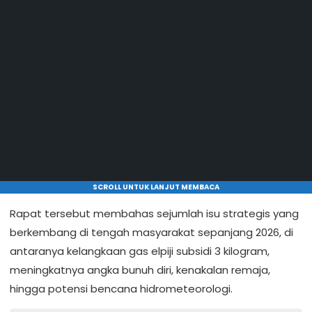
SCROLL UNTUK LANJUT MEMBACA
Rapat tersebut membahas sejumlah isu strategis yang
berkembang di tengah masyarakat sepanjang 2026, di
antaranya kelangkaan gas elpiji subsidi 3 kilogram,
meningkatnya angka bunuh diri, kenakalan remaja,
hingga potensi bencana hidrometeorologi.