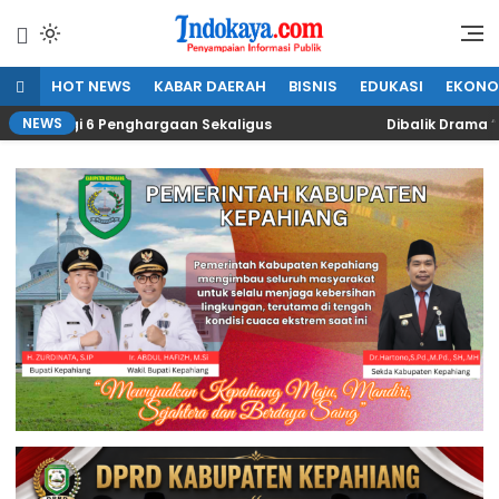
Lewati
ke
Penyampaian Informasi Publik
IndoKaya
konten
HOT NEWS
KABAR DAERAH
BISNIS
EDUKASI
EKONO
NEWS
ngi 6 Penghargaan Sekaligus
Dibalik Drama “Kakek-