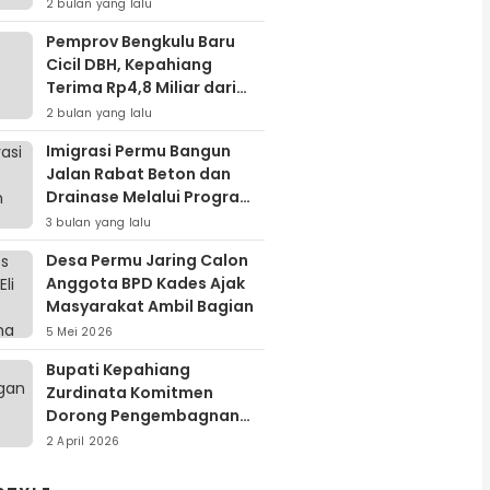
Cairkan DBH
2 bulan yang lalu
Pemprov Bengkulu Baru
Cicil DBH, Kepahiang
Terima Rp4,8 Miliar dari
Piutang Rp24 Miliar
2 bulan yang lalu
Imigrasi Permu Bangun
Jalan Rabat Beton dan
Drainase Melalui Program
Padat Karya Tunai
3 bulan yang lalu
Desa Permu Jaring Calon
Anggota BPD Kades Ajak
Masyarakat Ambil Bagian
5 Mei 2026
Bupati Kepahiang
Zurdinata Komitmen
Dorong Pengembagnan
Energi Terbarukan,
2 April 2026
Kunjungan Kerja ke Kantor
PLN Pusat