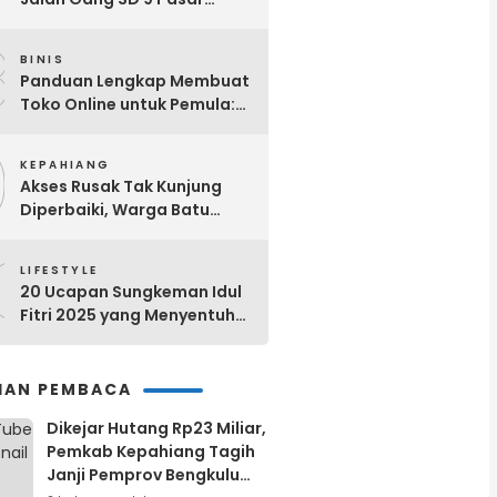
Ujung Kepahiang Berubah
8
Jadi Selokan Setiap Hujan
BINIS
Panduan Lengkap Membuat
Toko Online untuk Pemula:
Dari Nol Hingga Sukses!
9
KEPAHIANG
Akses Rusak Tak Kunjung
Diperbaiki, Warga Batu
Kalung Bergerak! Bangun
0
Jalan Secara Swadaya
LIFESTYLE
20 Ucapan Sungkeman Idul
Fitri 2025 yang Menyentuh
Hati dan Bermakna
IHAN PEMBACA
Dikejar Hutang Rp23 Miliar,
Pemkab Kepahiang Tagih
Janji Pemprov Bengkulu