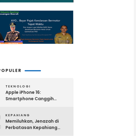
POPULER
TEKNOLOGI
Apple iPhone 16:
Smartphone Canggih
dengan Performa Super di
2
2024
KEPAHIANG
Memiluhkan, Jenazah di
Perbatasan Kepahiang
Benteng Dalam Kondisi