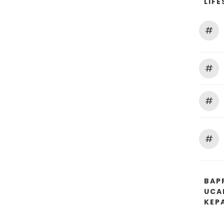
LIFE
#
#
#
#
BAP
UCA
KEP