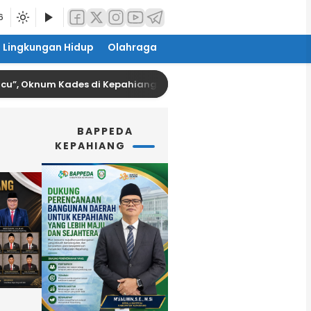
6
Lingkungan Hidup
Olahraga
um Kades di Kepahiang Kini Dilaporkan Sang Suami
BAPPEDA
KEPAHIANG