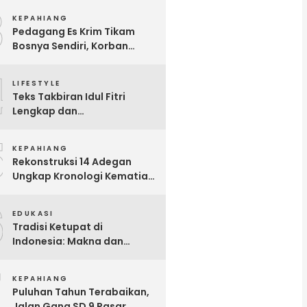
3
Hamil Besar
KEPAHIANG
Pedagang Es Krim Tikam
Bosnya Sendiri, Korban
Meninggal Dunia
4
LIFESTYLE
Teks Takbiran Idul Fitri
Lengkap dan
Terjemahannya
5
KEPAHIANG
Rekonstruksi 14 Adegan
Ungkap Kronologi Kematian
Gita Fitri di Talang Sawah
6
EDUKASI
Tradisi Ketupat di
Indonesia: Makna dan
Sejarahnya
7
KEPAHIANG
Puluhan Tahun Terabaikan,
Jalan Gang SD 9 Pasar