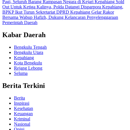
Pagi, Seluruh Barang Rampasan Negara di Kejari Kepahiang Sold
Out
Untuk Ketiga Kalinya, Polda Datangi Disparpora Kepahiang,
BPKP Ikut Turun
Sekretariat DPRD Kepahiang Gelar Rakor
Bersama Wabup Hafizh, Dukung Kelancaran Penyelenggaraan
Pemerintah Daerah
Kabar Daerah
Bengkulu Tengah
Bengkulu Utara
Kepahiang
Kota Bengkulu
Rejang Lebong
Seluma
Berita Terkini
Berita
Inspirasi
Kesehatan
Keuangan
Kriminal
Nasional
Opini