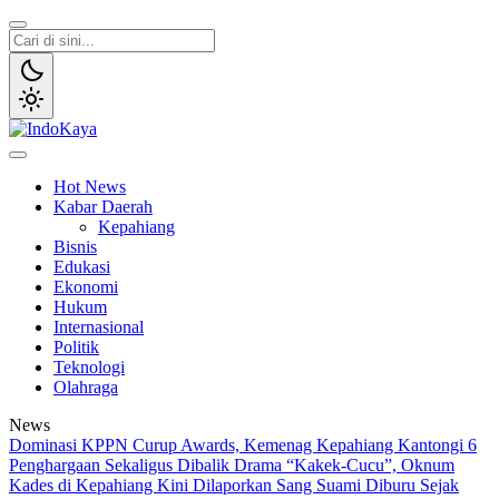
Lewati
ke
konten
IndoKaya
Penyampaian Informasi Publik
Hot News
Kabar Daerah
Kepahiang
Bisnis
Edukasi
Ekonomi
Hukum
Internasional
Politik
Teknologi
Olahraga
News
Dominasi KPPN Curup Awards, Kemenag Kepahiang Kantongi 6
Penghargaan Sekaligus
Dibalik Drama “Kakek-Cucu”, Oknum
Kades di Kepahiang Kini Dilaporkan Sang Suami
Diburu Sejak