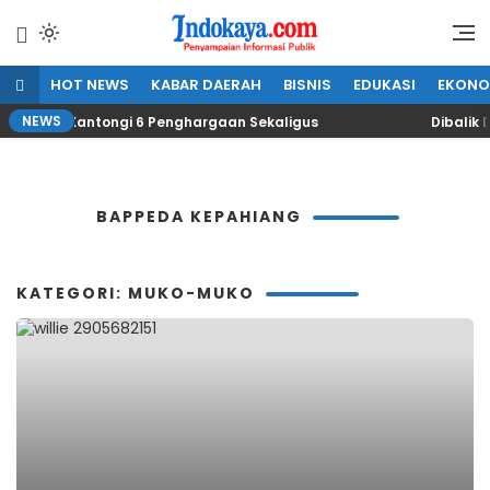
Lewati
ke
Penyampaian Informasi Publik
IndoKaya
konten
HOT NEWS
KABAR DAERAH
BISNIS
EDUKASI
EKONO
NEWS
hiang Kantongi 6 Penghargaan Sekaligus
Dibalik Dr
BAPPEDA KEPAHIANG
KATEGORI: MUKO-MUKO