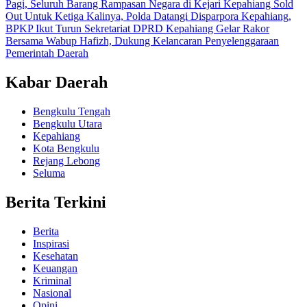
Pagi, Seluruh Barang Rampasan Negara di Kejari Kepahiang Sold
Out
Untuk Ketiga Kalinya, Polda Datangi Disparpora Kepahiang,
BPKP Ikut Turun
Sekretariat DPRD Kepahiang Gelar Rakor
Bersama Wabup Hafizh, Dukung Kelancaran Penyelenggaraan
Pemerintah Daerah
Kabar Daerah
Bengkulu Tengah
Bengkulu Utara
Kepahiang
Kota Bengkulu
Rejang Lebong
Seluma
Berita Terkini
Berita
Inspirasi
Kesehatan
Keuangan
Kriminal
Nasional
Opini