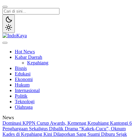
Lewati
ke
konten
IndoKaya
Penyampaian Informasi Publik
Hot News
Kabar Daerah
Kepahiang
Bisnis
Edukasi
Ekonomi
Hukum
Internasional
Politik
Teknologi
Olahraga
News
Dominasi KPPN Curup Awards, Kemenag Kepahiang Kantongi 6
Penghargaan Sekaligus
Dibalik Drama “Kakek-Cucu”, Oknum
Kades di Kepahiang Kini Dilaporkan Sang Suami
Diburu Sejak