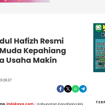
dul Hafizh Resmi
k Muda Kepahiang
ia Usaha Makin
TER
ng,
indokaya.com
– Kabupaten Kepahiang kini