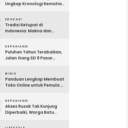
Ungkap Kronologi Kematian
Gita Fitri di Talang Sawah
6
EDUKASI
Tradisi Ketupat di
Indonesia: Makna dan
Sejarahnya
7
KEPAHIANG
Puluhan Tahun Terabaikan,
Jalan Gang SD 9 Pasar
Ujung Kepahiang Berubah
8
Jadi Selokan Setiap Hujan
BINIS
Panduan Lengkap Membuat
Toko Online untuk Pemula:
Dari Nol Hingga Sukses!
9
KEPAHIANG
Akses Rusak Tak Kunjung
Diperbaiki, Warga Batu
Kalung Bergerak! Bangun
Jalan Secara Swadaya
LIFESTYLE