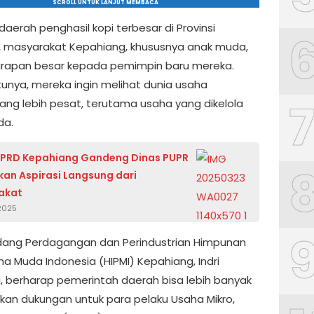
SCROLL UNTUK LANJUT MEMBACA
aerah penghasil kopi terbesar di Provinsi
, masyarakat Kepahiang, khususnya anak muda,
rapan besar kepada pemimpin baru mereka.
tunya, mereka ingin melihat dunia usaha
ng lebih pesat, terutama usaha yang dikelola
da.
DPRD Kepahiang Gandeng Dinas PUPR
an Aspirasi Langsung dari
akat
2025
dang Perdagangan dan Perindustrian Himpunan
a Muda Indonesia (HIPMI) Kepahiang, Indri
i, berharap pemerintah daerah bisa lebih banyak
an dukungan untuk para pelaku Usaha Mikro,