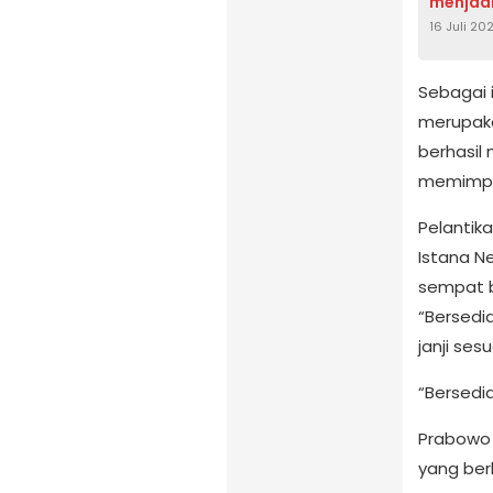
menjadi
16 Juli 20
Sebagai 
merupaka
berhasil
memimpin
Pelantik
Istana N
sempat b
“Bersed
janji se
“Bersedi
Prabowo
yang ber