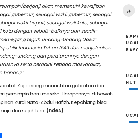
rsumpah/berjanji akan memenuhi kewajiban
#
agai gubernur, sebagai wakil gubernur, sebagai
ebagai wakil bupati, sebagai wali kota, sebagai
li kota dengan sebaik-baiknya dan seadil-
BAP
, memegang teguh Undang-Undang Dasar
UCA
epublik Indonesia Tahun 1945 dan menjalankan
KEP
undang-undang dan peraturannya dengan
lurusnya serta berbakti kepada masyarakat,
n bangsa.”
UCA
HUT
syarakat Kepahiang menantikan gebrakan dan
dari pemimpin baru mereka. Harapannya, di bawah
inan Zurdi Nata-Abdul Hafizh, Kepahiang bisa
maju dan sejahtera.
(ndes)
UCA
int
Share