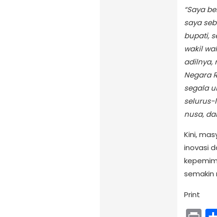
“Saya be
saya seb
bupati, s
wakil wa
adilnya
Negara R
segala 
selurus-
nusa, da
Kini, ma
inovasi 
kepemimp
semakin 
Print
Pr