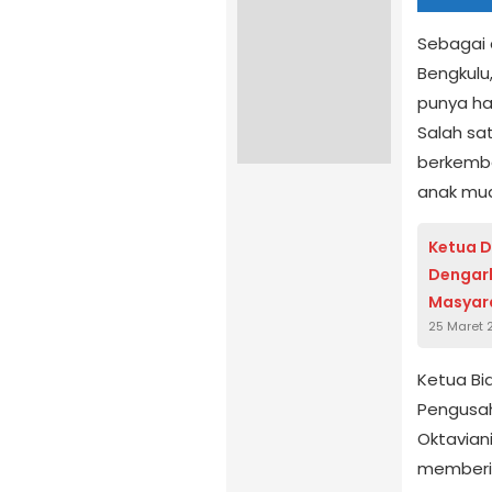
Sebagai d
Bengkulu
punya ha
Salah sa
berkemba
anak mu
Ketua 
Dengark
Masyar
25 Maret 
Ketua Bi
Pengusah
Oktavian
memberik