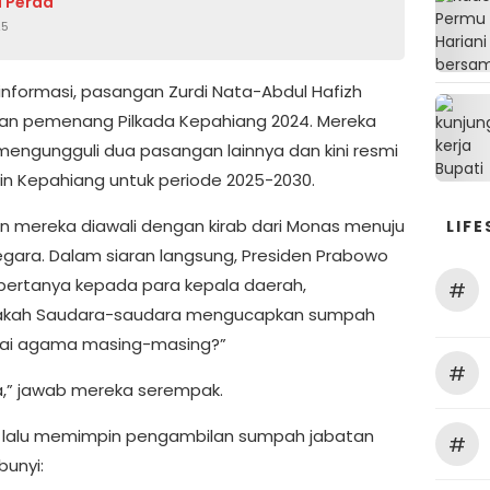
 Perda
25
informasi, pasangan Zurdi Nata-Abdul Hafizh
n pemenang Pilkada Kepahiang 2024. Mereka
 mengungguli dua pasangan lainnya dan kini resmi
 Kepahiang untuk periode 2025-2030.
an mereka diawali dengan kirab dari Monas menuju
LIFE
egara. Dalam siaran langsung, Presiden Prabowo
ertanya kepada para kepala daerah,
#
iakah Saudara-saudara mengucapkan sumpah
suai agama masing-masing?”
#
a,” jawab mereka serempak.
 lalu memimpin pengambilan sumpah jabatan
#
bunyi: