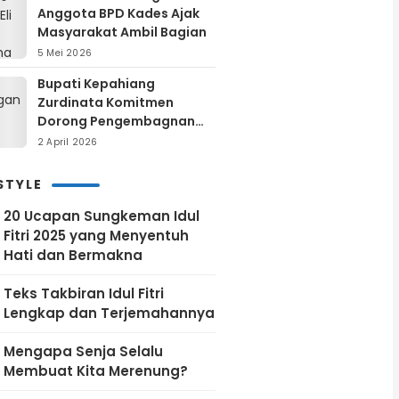
Anggota BPD Kades Ajak
Masyarakat Ambil Bagian
5 Mei 2026
Bupati Kepahiang
Zurdinata Komitmen
Dorong Pengembagnan
Energi Terbarukan,
2 April 2026
Kunjungan Kerja ke Kantor
PLN Pusat
STYLE
20 Ucapan Sungkeman Idul
Fitri 2025 yang Menyentuh
Hati dan Bermakna
Teks Takbiran Idul Fitri
Lengkap dan Terjemahannya
Mengapa Senja Selalu
Membuat Kita Merenung?