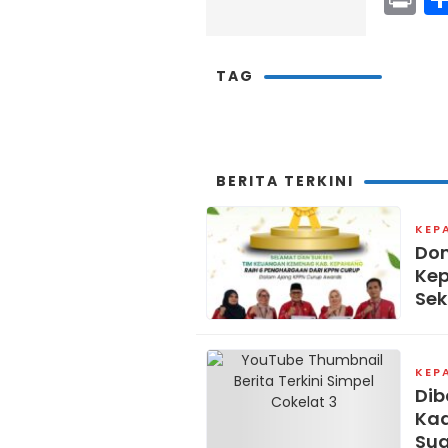
TAG
BERITA TERKINI
KEP
Dom
Kep
Sek
KEP
Dib
Kad
Su