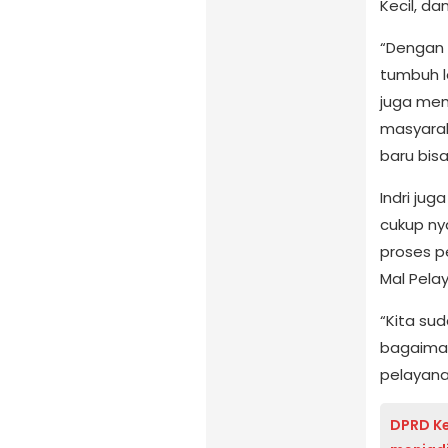
Kecil, d
“Dengan 
tumbuh l
juga mem
masyarak
baru bisa
Indri ju
cukup ny
proses p
Mal Pelay
“Kita su
bagaiman
pelayana
DPRD Ke