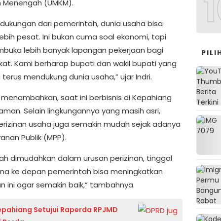
1
an Menengah (UMKM).
dukungan dari pemerintah, dunia usaha bisa
ebih pesat. Ini bukan cuma soal ekonomi, tapi
buka lebih banyak lapangan pekerjaan bagi
PIL
at. Kami berharap bupati dan wakil bupati yang
 terus mendukung dunia usaha,” ujar Indri.
ga menambahkan, saat ini berbisnis di Kepahiang
aman. Selain lingkungannya yang masih asri,
erizinan usaha juga semakin mudah sejak adanya
anan Publik (MPP).
dah dimudahkan dalam urusan perizinan, tinggal
a ke depan pemerintah bisa meningkatkan
n ini agar semakin baik,” tambahnya.
pahiang Setujui Raperda RPJMD