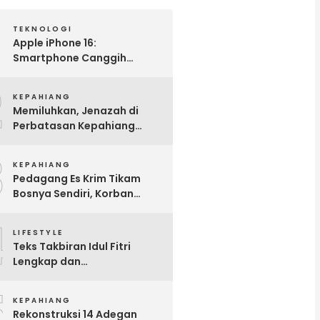
TEKNOLOGI
Apple iPhone 16:
Smartphone Canggih
dengan Performa Super di
2
2024
KEPAHIANG
Memiluhkan, Jenazah di
Perbatasan Kepahiang
Benteng Dalam Kondisi
3
Hamil Besar
KEPAHIANG
Pedagang Es Krim Tikam
Bosnya Sendiri, Korban
Meninggal Dunia
4
LIFESTYLE
Teks Takbiran Idul Fitri
Lengkap dan
Terjemahannya
5
KEPAHIANG
Rekonstruksi 14 Adegan