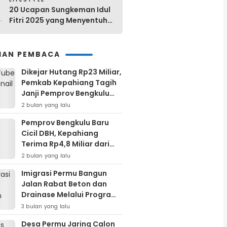
0
20 Ucapan Sungkeman Idul
Fitri 2025 yang Menyentuh
Hati dan Bermakna
IHAN PEMBACA
Dikejar Hutang Rp23 Miliar,
Pemkab Kepahiang Tagih
Janji Pemprov Bengkulu
Cairkan DBH
2 bulan yang lalu
Pemprov Bengkulu Baru
Cicil DBH, Kepahiang
Terima Rp4,8 Miliar dari
Piutang Rp24 Miliar
2 bulan yang lalu
Imigrasi Permu Bangun
Jalan Rabat Beton dan
Drainase Melalui Program
Padat Karya Tunai
3 bulan yang lalu
Desa Permu Jaring Calon