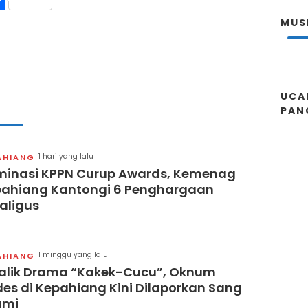
MUS
UCA
PAN
1 hari yang lalu
AHIANG
inasi KPPN Curup Awards, Kemenag
ahiang Kantongi 6 Penghargaan
aligus
1 minggu yang lalu
AHIANG
alik Drama “Kakek-Cucu”, Oknum
es di Kepahiang Kini Dilaporkan Sang
ami