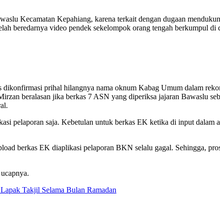
aslu Kecamatan Kepahiang, karena terkait dengan dugaan mendukung
setelah beredarnya video pendek sekelompok orang tengah berkumpul 
s dikonfirmasi prihal hilangnya nama oknum Kabag Umum dalam reko
Mirzan beralasan jika berkas 7 ASN yang diperiksa jajaran Bawaslu s
al.
likasi pelaporan saja. Kebetulan untuk berkas EK ketika di input dala
pload berkas EK diaplikasi pelaporan BKN selalu gagal. Sehingga, pro
” ucapnya.
 Lapak Takjil Selama Bulan Ramadan