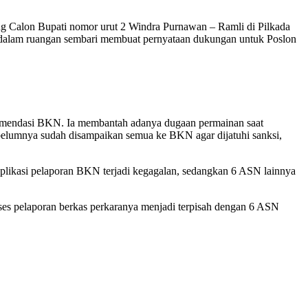
 Calon Bupati nomor urut 2 Windra Purnawan – Ramli di Pilkada
di dalam ruangan sembari membuat pernyataan dukungan untuk Poslon
mendasi BKN. Ia membantah adanya dugaan permainan saat
ebelumnya sudah disampaikan semua ke BKN agar dijatuhi sanksi,
m aplikasi pelaporan BKN terjadi kegagalan, sedangkan 6 ASN lainnya
ses pelaporan berkas perkaranya menjadi terpisah dengan 6 ASN