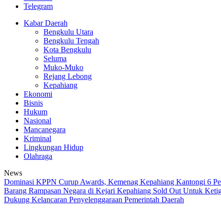
Telegram
Kabar Daerah
Bengkulu Utara
Bengkulu Tengah
Kota Bengkulu
Seluma
Muko-Muko
Rejang Lebong
Kepahiang
Ekonomi
Bisnis
Hukum
Nasional
Mancanegara
Kriminal
Lingkungan Hidup
Olahraga
News
Dominasi KPPN Curup Awards, Kemenag Kepahiang Kantongi 6 Pe
Barang Rampasan Negara di Kejari Kepahiang Sold Out
Untuk Ketig
Dukung Kelancaran Penyelenggaraan Pemerintah Daerah