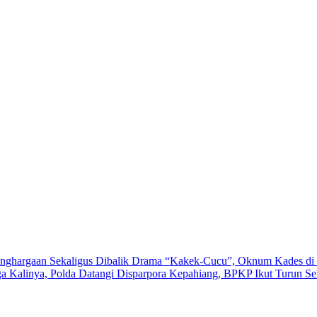
nghargaan Sekaligus
Dibalik Drama “Kakek-Cucu”, Oknum Kades di 
a Kalinya, Polda Datangi Disparpora Kepahiang, BPKP Ikut Turun
Se