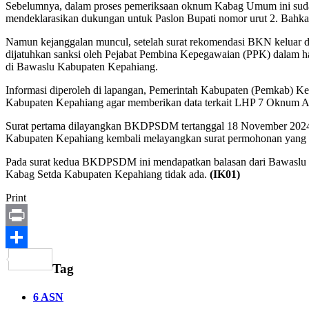
Sebelumnya, dalam proses pemeriksaan oknum Kabag Umum ini sudah
mendeklarasikan dukungan untuk Paslon Bupati nomor urut 2. Bahka
Namun kejanggalan muncul, setelah surat rekomendasi BKN keluar
dijatuhkan sanksi oleh Pejabat Pembina Kepegawaian (PPK) dalam ha
di Bawaslu Kabupaten Kepahiang.
Informasi diperoleh di lapangan, Pemerintah Kabupaten (Pemkab
Kabupaten Kepahiang agar memberikan data terkait LHP 7 Oknum ASN
Surat pertama dilayangkan BKDPSDM tertanggal 18 November 2024 
Kabupaten Kepahiang kembali melayangkan surat permohonan yang
Pada surat kedua BKDPSDM ini mendapatkan balasan dari Bawaslu 
Kabag Setda Kabupaten Kepahiang tidak ada.
(IK01)
Print
Print
Share
Tag
6 ASN