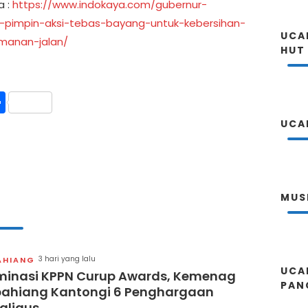
a :
https://www.indokaya.com/gubernur-
-pimpin-aksi-tebas-bayang-untuk-kebersihan-
UCA
manan-jalan/
HUT
int
Share
UCA
MUS
3 hari yang lalu
AHIANG
UCA
inasi KPPN Curup Awards, Kemenag
PAN
ahiang Kantongi 6 Penghargaan
aligus