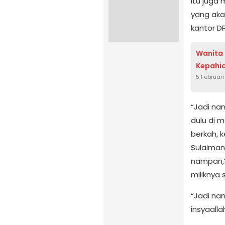
itu juga
yang aka
kantor DP
Wanita 
Kepahia
5 Februar
“Jadi na
dulu di m
berkah, 
Sulaiman
nampan,”
miliknya 
“Jadi na
insyaall