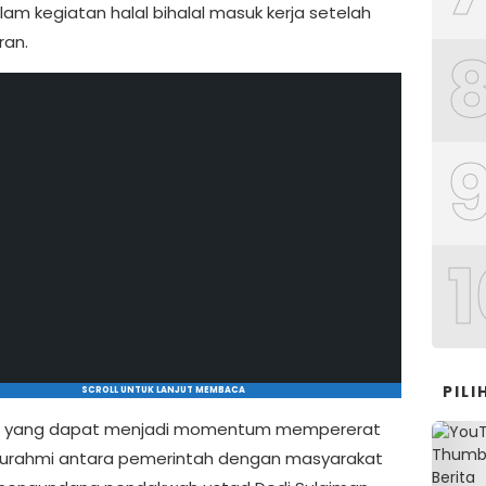
lam kegiatan halal bihalal masuk kerja setelah
ran.
1
PIL
SCROLL UNTUK LANJUT MEMBACA
n yang dapat menjadi momentum mempererat
ahturahmi antara pemerintah dengan masyarakat