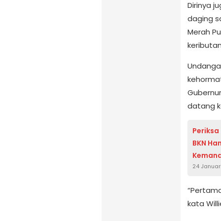
Dirinya 
daging sa
Merah Pu
keributan
Undangan
kehormat
Gubernur
datang k
Periksa
BKN Han
Keman
24 Januar
“Pertama 
kata Willi