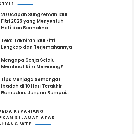
PLN Pusat
STYLE
20 Ucapan Sungkeman Idul
Fitri 2025 yang Menyentuh
Hati dan Bermakna
Teks Takbiran Idul Fitri
Lengkap dan Terjemahannya
Mengapa Senja Selalu
Membuat Kita Merenung?
Tips Menjaga Semangat
Ibadah di 10 Hari Terakhir
Ramadan: Jangan Sampai
Kehabisan Energi!
PEDA KEPAHIANG
PKAN SELAMAT ATAS
AHIANG WTP