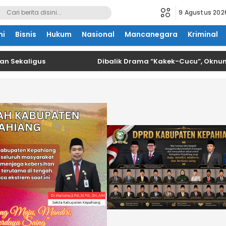
9 Agustus 202
mi
Bisnis
Hukum
Nasional
Mancanegara
Kriminal
aligus
Dibalik Drama “Kakek-Cucu”, Oknum Kades