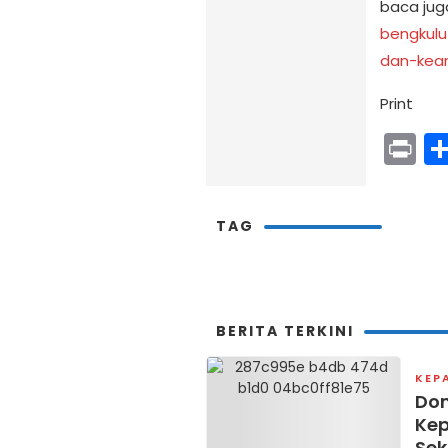
baca jug
bengkulu
dan-kea
Print
Pr
TAG
BERITA TERKINI
KEP
Dom
Kep
Sek