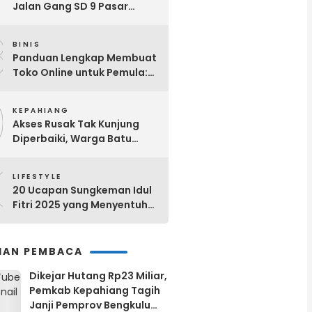
Jalan Gang SD 9 Pasar
Ujung Kepahiang Berubah
8
Jadi Selokan Setiap Hujan
BINIS
Panduan Lengkap Membuat
Toko Online untuk Pemula:
Dari Nol Hingga Sukses!
9
KEPAHIANG
Akses Rusak Tak Kunjung
Diperbaiki, Warga Batu
Kalung Bergerak! Bangun
0
Jalan Secara Swadaya
LIFESTYLE
20 Ucapan Sungkeman Idul
Fitri 2025 yang Menyentuh
Hati dan Bermakna
IHAN PEMBACA
Dikejar Hutang Rp23 Miliar,
Pemkab Kepahiang Tagih
Janji Pemprov Bengkulu