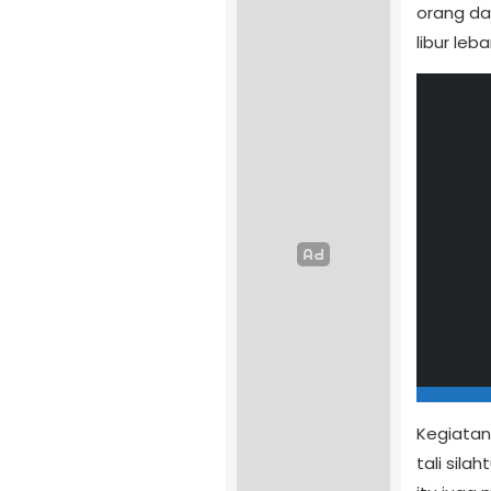
orang da
libur leba
Kegiata
tali sil