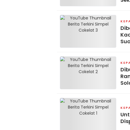
KEP
Dib
Kad
Su
KEP
Dib
Ram
Sol
KEP
Unt
Dis