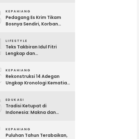
Benteng Dalam Kondisi
3
Hamil Besar
KEPAHIANG
Pedagang Es Krim Tikam
Bosnya Sendiri, Korban
Meninggal Dunia
4
LIFESTYLE
Teks Takbiran Idul Fitri
Lengkap dan
Terjemahannya
5
KEPAHIANG
Rekonstruksi 14 Adegan
Ungkap Kronologi Kematian
Gita Fitri di Talang Sawah
6
EDUKASI
Tradisi Ketupat di
Indonesia: Makna dan
Sejarahnya
7
KEPAHIANG
Puluhan Tahun Terabaikan,