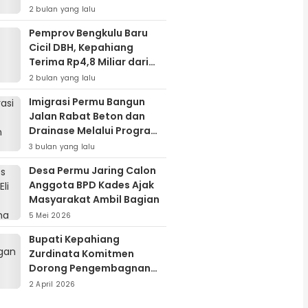
Cairkan DBH
2 bulan yang lalu
Pemprov Bengkulu Baru
Cicil DBH, Kepahiang
Terima Rp4,8 Miliar dari
Piutang Rp24 Miliar
2 bulan yang lalu
Imigrasi Permu Bangun
Jalan Rabat Beton dan
Drainase Melalui Program
Padat Karya Tunai
3 bulan yang lalu
Desa Permu Jaring Calon
Anggota BPD Kades Ajak
Masyarakat Ambil Bagian
5 Mei 2026
Bupati Kepahiang
Zurdinata Komitmen
Dorong Pengembagnan
Energi Terbarukan,
2 April 2026
Kunjungan Kerja ke Kantor