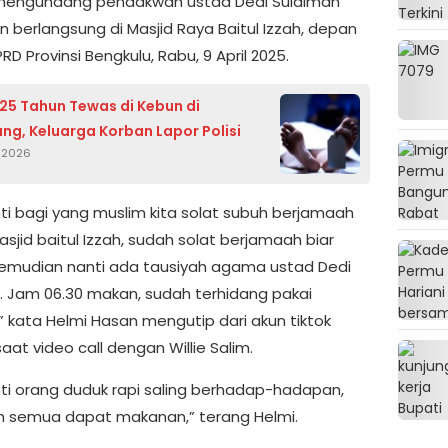
 mengundang pendakwah ustad Dedi Sulaiman
n berlangsung di Masjid Raya Baitul Izzah, depan
RD Provinsi Bengkulu, Rabu, 9 April 2025.
25 Tahun Tewas di Kebun di
ng, Keluarga Korban Lapor Polisi
i 2026
nti bagi yang muslim kita solat subuh berjamaah
asjid baitul Izzah, sudah solat berjamaah biar
kemudian nanti ada tausiyah agama ustad Dedi
. Jam 06.30 makan, sudah terhidang pakai
 kata Helmi Hasan mengutip dari akun tiktok
saat video call dengan Willie Salim.
nti orang duduk rapi saling berhadap-hadapan,
ah semua dapat makanan,” terang Helmi.