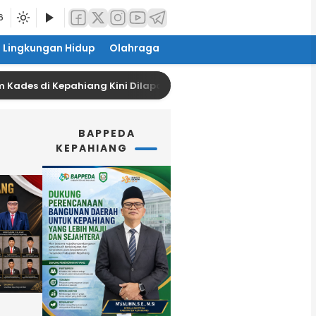
6
Lingkungan Hidup
Olahraga
 di Kepahiang Kini Dilaporkan Sang Suami
Dibur
BAPPEDA
KEPAHIANG