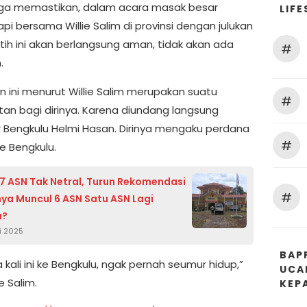
juga memastikan, dalam acara masak besar
LIFE
pi bersama Willie Salim di provinsi dengan julukan
tih ini akan berlangsung aman, tidak akan ada
#
.
 ini menurut Willie Salim merupakan suatu
#
an bagi dirinya. Karena diundang langsung
 Bengkulu Helmi Hasan. Dirinya mengaku perdana
#
e Bengkulu.
 7 ASN Tak Netral, Turun Rekomendasi
#
ya Muncul 6 ASN Satu ASN Lagi
a?
i 2025
BAP
kali ini ke Bengkulu, ngak pernah seumur hidup,”
UCA
e Salim.
KEP