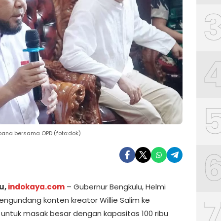
apana bersama OPD (foto:dok)
u,
indokaya.com
– Gubernur Bengkulu, Helmi
ngundang konten kreator Willie Salim ke
 untuk masak besar dengan kapasitas 100 ribu