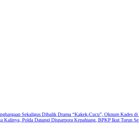
nghargaan Sekaligus
Dibalik Drama “Kakek-Cucu”, Oknum Kades di 
a Kalinya, Polda Datangi Disparpora Kepahiang, BPKP Ikut Turun
Se