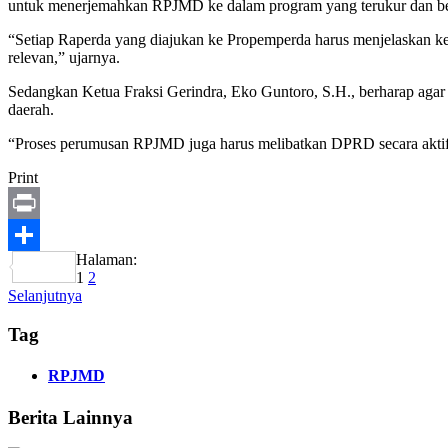
untuk menerjemahkan RPJMD ke dalam program yang terukur dan b
“Setiap Raperda yang diajukan ke Propemperda harus menjelaskan ke
relevan,” ujarnya.
Sedangkan Ketua Fraksi Gerindra, Eko Guntoro, S.H., berharap agar se
daerah.
“Proses perumusan RPJMD juga harus melibatkan DPRD secara aktif,
Print
Print
Halaman:
Share
1
2
Selanjutnya
Tag
RPJMD
Berita Lainnya