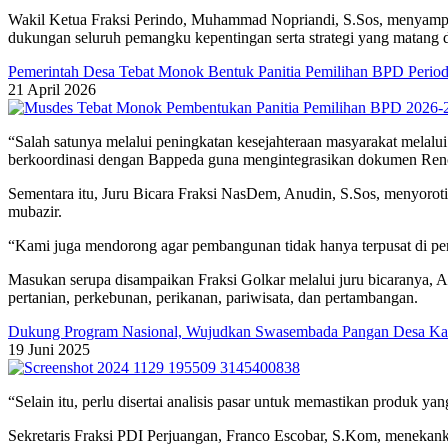
Wakil Ketua Fraksi Perindo, Muhammad Nopriandi, S.Sos, menyamp
dukungan seluruh pemangku kepentingan serta strategi yang matang d
Pemerintah Desa Tebat Monok Bentuk Panitia Pemilihan BPD Perio
21 April 2026
“Salah satunya melalui peningkatan kesejahteraan masyarakat melalui
berkoordinasi dengan Bappeda guna mengintegrasikan dokumen Ren
Sementara itu, Juru Bicara Fraksi NasDem, Anudin, S.Sos, menyoroti
mubazir.
“Kami juga mendorong agar pembangunan tidak hanya terpusat di per
Masukan serupa disampaikan Fraksi Golkar melalui juru bicaranya, A
pertanian, perkebunan, perikanan, pariwisata, dan pertambangan.
Dukung Program Nasional, Wujudkan Swasembada Pangan Desa Kara
19 Juni 2025
“Selain itu, perlu disertai analisis pasar untuk memastikan produk yan
Sekretaris Fraksi PDI Perjuangan, Franco Escobar, S.Kom, menekan