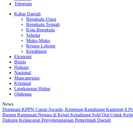
Telegram
Kabar Daerah
Bengkulu Utara
Bengkulu Tengah
Kota Bengkulu
Seluma
Muko-Muko
Rejang Lebong
Kepahiang
Ekonomi
Bisnis
Hukum
Nasional
Mancanegara
Kriminal
Lingkungan Hidup
Olahraga
News
Dominasi KPPN Curup Awards, Kemenag Kepahiang Kantongi 6 Pe
Barang Rampasan Negara di Kejari Kepahiang Sold Out
Untuk Ketig
Dukung Kelancaran Penyelenggaraan Pemerintah Daerah