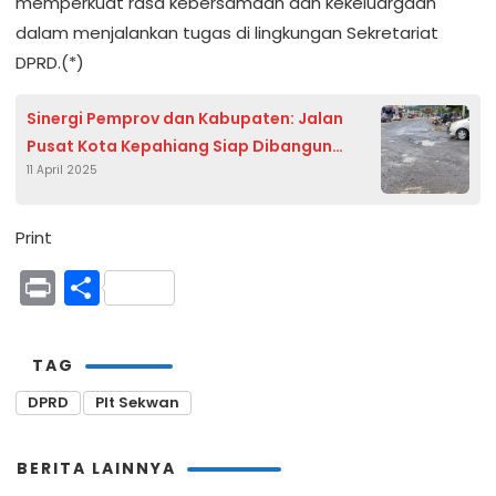
memperkuat rasa kebersamaan dan kekeluargaan
dalam menjalankan tugas di lingkungan Sekretariat
DPRD.(*)
Sinergi Pemprov dan Kabupaten: Jalan
Pusat Kota Kepahiang Siap Dibangun
11 April 2025
dengan Anggaran Rp20 Miliar
Print
Print
Share
TAG
DPRD
Plt Sekwan
BERITA LAINNYA