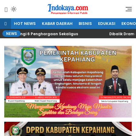
Lewati
ke
Penyampaian Informasi Publik
IndoKaya
konten
HOT NEWS
KABAR DAERAH
BISNIS
EDUKASI
EKONO
NEWS
antongi 6 Penghargaan Sekaligus
Dibalik Drama “Kak