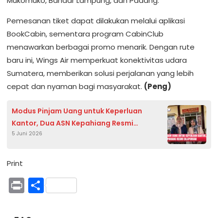
Mukomuko, Bandar Lampung, dan Padang.
Pemesanan tiket dapat dilakukan melalui aplikasi
BookCabin, sementara program CabinClub
menawarkan berbagai promo menarik. Dengan rute
baru ini, Wings Air memperkuat konektivitas udara
Sumatera, memberikan solusi perjalanan yang lebih
cepat dan nyaman bagi masyarakat.
(Peng)
Modus Pinjam Uang untuk Keperluan
Kantor, Dua ASN Kepahiang Resmi
5 Juni 2026
dilaporkan
Print
Print
Share