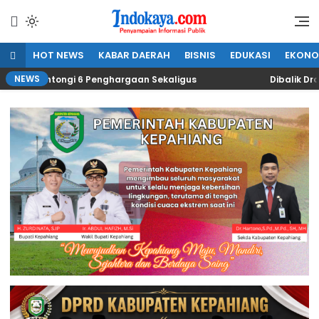
Lewati
ke
Penyampaian Informasi Publik
IndoKaya
konten
HOT NEWS
KABAR DAERAH
BISNIS
EDUKASI
EKONO
NEWS
 Kantongi 6 Penghargaan Sekaligus
Dibalik Drama “K