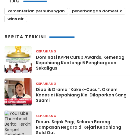
TAG
kementerian perhubungan
penerbangan domestik
wins air
BERITA TERKINI
KEPAHIANG
3 hari yang lalu
Dominasi KPPN Curup Awards, Kemenag
Kepahiang Kantongi 6 Penghargaan
Sekaligus
KEPAHIANG
1 minggu yang lalu
Dibalik Drama “Kakek-Cucu”, Oknum
Kades di Kepahiang Kini Dilaporkan Sang
Suami
KEPAHIANG
1 minggu yang lalu
Diburu Sejak Pagi, Seluruh Barang
Rampasan Negara di Kejari Kepahiang
Sold Out