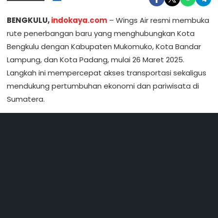
BENGKULU,
indokaya.com
– Wings Air resmi membuka
rute penerbangan baru yang menghubungkan Kota
Bengkulu dengan Kabupaten Mukomuko, Kota Bandar
Lampung, dan Kota Padang, mulai 26 Maret 2025.
Langkah ini mempercepat akses transportasi sekaligus
mendukung pertumbuhan ekonomi dan pariwisata di
Sumatera.