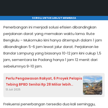
SCROLL UNTUK LANJUT MEMBACA
Penerbangan ini menjadi solusi efisien dibandingkan
perjalanan darat yang memakan waktu lama. Rute
Bengkulu – Mukomuko kini hanya ditempuh dalam 1 jam
dibandingkan 5-6 jam lewat jalur darat. Perjalanan ke
Bandar Lampung yang biasanya 10-12 jam kini cukup 1,5
jam, sementara ke Padang hanya 1 jam 12 menit dari
sebelumnya 9-10 jam.
Perlu Pengawasan Rakyat, 6 Proyek Pelapis
Tebing BPBD Senilai Rp 28 Miliar lebih
13 Juli 2025
Dalam Proses Pengerjaan
Frekuensi penerbangan tersedia dua kali seminggu,