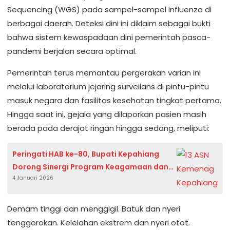
Sequencing (WGS) pada
sampel-sampel
influenza di
berbagai
daerah
.
Deteksi
dini
ini
diklaim
sebagai
bukti
bahwa
sistem
kewaspadaan
dini
pemerintah
pasca-
pandemi
berjalan
secara
optimal.
Pemerintah
terus
memantau
pergerakan
varian
ini
melalui
laboratorium
jejaring
surveilans
di
pintu-pintu
masuk
negara dan
fasilitas
kesehatan
tingkat
pertama
.
Hingga
saat
ini
,
gejala
yang
dilaporkan
pasien
masih
berada
pada
derajat
ringan
hingga
sedang
,
meliputi
:
Peringati HAB ke-80, Bupati Kepahiang
Dorong Sinergi Program Keagamaan dan
4 Januari 2026
Literasi Digital
Demam
tinggi
dan
menggigil
.
Batuk
dan
nyeri
tenggorokan
.
Kelelahan
ekstrem
dan
nyeri
otot
.