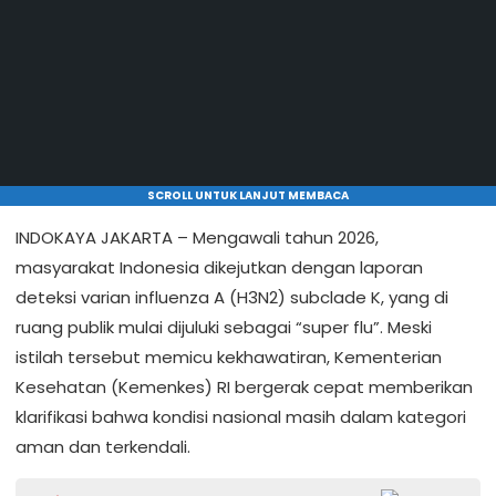
SCROLL UNTUK LANJUT MEMBACA
INDOKAYA JAKARTA
–
Mengawali
tahun
2026,
masyarakat
Indonesia
dikejutkan
dengan
laporan
deteksi
varian
influenza A (H3N2) subclade K, yang di
ruang
publik
mulai
dijuluki
sebagai
“super flu”.
Meski
istilah
tersebut
memicu
kekhawatiran
, Kementerian
Kesehatan (
Kemenkes
) RI
bergerak
cepat
memberikan
klarifikasi
bahwa
kondisi
nasional
masih
dalam
kategori
aman
dan
terkendali
.