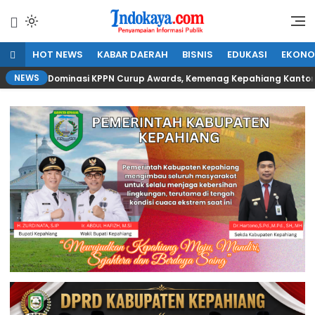
Lewati
ke
Penyampaian Informasi Publik
IndoKaya
konten
HOT NEWS
KABAR DAERAH
BISNIS
EDUKASI
EKONO
NEWS
Dominasi KPPN Curup Awards, Kemenag Kepahiang Kanton