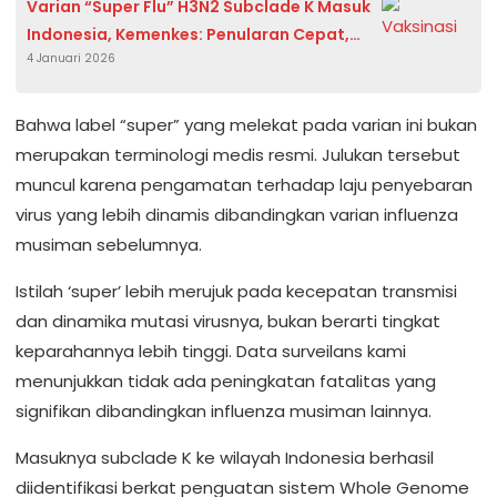
Varian “Super Flu” H3N2 Subclade K Masuk
Indonesia, Kemenkes: Penularan Cepat,
4 Januari 2026
Namun Kondisi Masih Terkendali
B
ahwa
label “super” yang
melekat
pada
varian
ini
bukan
merupakan
terminologi
medis
resmi
.
Julukan
tersebut
muncul
karena
pengamatan
terhadap
laju
penyebaran
virus yang
lebih
dinamis
dibandingkan
varian
influenza
musiman
sebelumnya
.
Istilah
‘super’
lebih
merujuk
pada
kecepatan
transmisi
dan
dinamika
mutasi
virusnya
,
bukan
berarti
tingkat
keparahannya
lebih
tinggi
. Data
surveilans
kami
menunjukkan
tidak
ada
peningkatan
fatalitas
yang
signifikan
dibandingkan
influenza
musiman
lainnya
.
Masuknya
subclade K
ke
wilayah Indonesia
berhasil
diidentifikasi
berkat
penguatan
sistem
Whole Genome