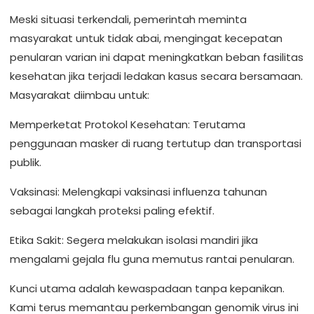
Meski
situasi
terkendali
,
pemerintah
meminta
masyarakat
untuk
tidak
abai
,
mengingat
kecepatan
penularan
varian
ini
dapat
meningkatkan
beban
fasilitas
kesehatan
jika
terjadi
ledakan
kasus
secara
bersamaan
.
Masyarakat
diimbau
untuk
:
Memperketat
Protokol
Kesehatan:
Terutama
penggunaan
masker di
ruang
tertutup
dan
transportasi
publik
.
Vaksinasi
:
Melengkapi
vaksinasi
influenza
tahunan
sebagai
langkah
proteksi
paling
efektif
.
Etika
Sakit
:
Segera
melakukan
isolasi
mandiri
jika
mengalami
gejala
flu
guna
memutus
rantai
penularan
.
Kunci
utama
adalah
kewaspadaan
tanpa
kepanikan
.
Kami
terus
memantau
perkembangan
genomik
virus
ini