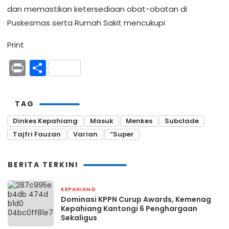
dan
memastikan
ketersediaan
obat-obatan
di
Puskesmas
serta
Rumah
Sakit
mencukupi
Print
Print
Share
TAG
Dinkes Kepahiang
Masuk
Menkes
Subclade
Tajfri Fauzan
Varian
“Super
BERITA TERKINI
KEPAHIANG
4 hari yang lalu
Dominasi KPPN Curup Awards, Kemenag
Kepahiang Kantongi 6 Penghargaan
Sekaligus