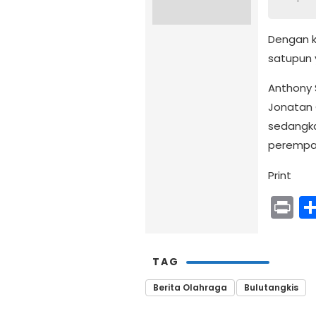
Dengan k
satupun y
Anthony S
Jonatan 
sedangka
perempat
Print
Pr
TAG
Berita Olahraga
Bulutangkis