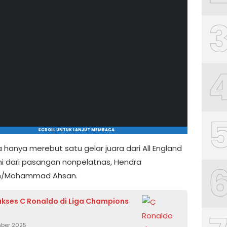
SCROLL UNTUK LANJUT MEMBACA
 hanya merebut satu gelar juara dari All England
kni dari pasangan nonpelatnas, Hendra
n/Mohammad Ahsan.
ukses C Ronaldo di Liga Champions
mber 2025