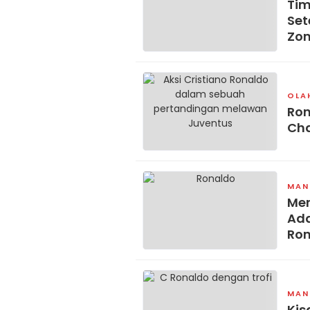
Tim
Set
Zon
OLA
Ron
Ch
MAN
Men
Ada
Ron
Ch
MAN
Kis