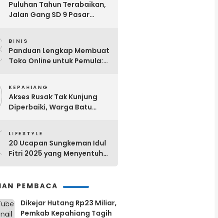
7
Puluhan Tahun Terabaikan,
Jalan Gang SD 9 Pasar
Ujung Kepahiang Berubah
8
Jadi Selokan Setiap Hujan
BINIS
Panduan Lengkap Membuat
Toko Online untuk Pemula:
Dari Nol Hingga Sukses!
9
KEPAHIANG
Akses Rusak Tak Kunjung
Diperbaiki, Warga Batu
Kalung Bergerak! Bangun
0
Jalan Secara Swadaya
LIFESTYLE
20 Ucapan Sungkeman Idul
Fitri 2025 yang Menyentuh
Hati dan Bermakna
IHAN PEMBACA
Dikejar Hutang Rp23 Miliar,
Pemkab Kepahiang Tagih