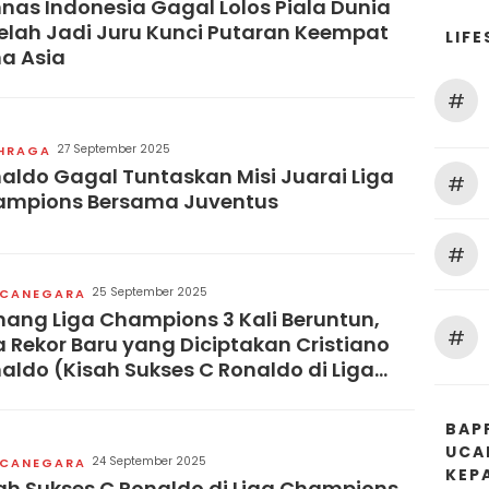
nas Indonesia Gagal Lolos Piala Dunia
elah Jadi Juru Kunci Putaran Keempat
LIFE
a Asia
#
27 September 2025
HRAGA
aldo Gagal Tuntaskan Misi Juarai Liga
#
ampions Bersama Juventus
#
25 September 2025
CANEGARA
ang Liga Champions 3 Kali Beruntun,
#
 Rekor Baru yang Diciptakan Cristiano
aldo (Kisah Sukses C Ronaldo di Liga
ampions)
BAP
UCA
24 September 2025
CANEGARA
KEP
ah Sukses C Ronaldo di Liga Champions