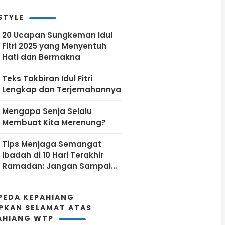
Kunjungan Kerja ke Kantor
PLN Pusat
STYLE
20 Ucapan Sungkeman Idul
Fitri 2025 yang Menyentuh
Hati dan Bermakna
Teks Takbiran Idul Fitri
Lengkap dan Terjemahannya
Mengapa Senja Selalu
Membuat Kita Merenung?
Tips Menjaga Semangat
Ibadah di 10 Hari Terakhir
Ramadan: Jangan Sampai
Kehabisan Energi!
PEDA KEPAHIANG
PKAN SELAMAT ATAS
AHIANG WTP