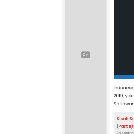
Indonesia
2019, ya
Setiawa
Kisah S
(Part II)
24 Septe