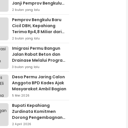
Janji Pemprov Bengkulu
Cairkan DBH
2 bulan yang lalu
Pemprov Bengkulu Baru
Cicil DBH, Kepahiang
Terima Rp4,8 Miliar dari
Piutang Rp24 Miliar
2 bulan yang lalu
Imigrasi Permu Bangun
Jalan Rabat Beton dan
Drainase Melalui Program
Padat Karya Tunai
3 bulan yang lalu
Desa Permu Jaring Calon
Anggota BPD Kades Ajak
Masyarakat Ambil Bagian
5 Mei 2026
Bupati Kepahiang
Zurdinata Komitmen
Dorong Pengembagnan
Energi Terbarukan,
2 April 2026