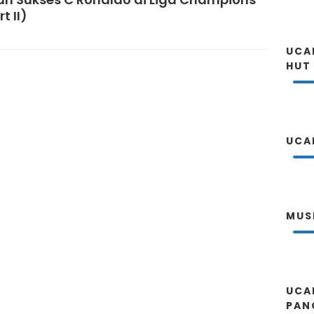
t II)
UCA
HUT
UCA
MUS
UCA
PAN