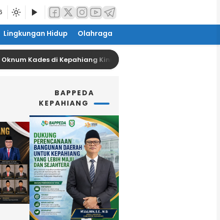
6
Lingkungan Hidup
Olahraga
Kades di Kepahiang Kini Dilaporkan Sang Suami
BAPPEDA
KEPAHIANG