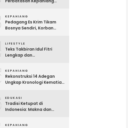
Perbatasan Kepahiang
Benteng Dalam Kondisi
3
Hamil Besar
KEPAHIANG
Pedagang Es Krim Tikam
Bosnya Sendiri, Korban
Meninggal Dunia
4
LIFESTYLE
Teks Takbiran Idul Fitri
Lengkap dan
Terjemahannya
5
KEPAHIANG
Rekonstruksi 14 Adegan
Ungkap Kronologi Kematian
Gita Fitri di Talang Sawah
6
EDUKASI
Tradisi Ketupat di
Indonesia: Makna dan
Sejarahnya
KEPAHIANG