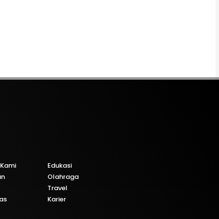
 Kami
Edukasi
an
Olahraga
Travel
tas
Karier