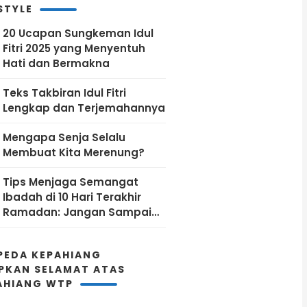
PLN Pusat
STYLE
20 Ucapan Sungkeman Idul
Fitri 2025 yang Menyentuh
Hati dan Bermakna
Teks Takbiran Idul Fitri
Lengkap dan Terjemahannya
Mengapa Senja Selalu
Membuat Kita Merenung?
Tips Menjaga Semangat
Ibadah di 10 Hari Terakhir
Ramadan: Jangan Sampai
Kehabisan Energi!
PEDA KEPAHIANG
PKAN SELAMAT ATAS
AHIANG WTP