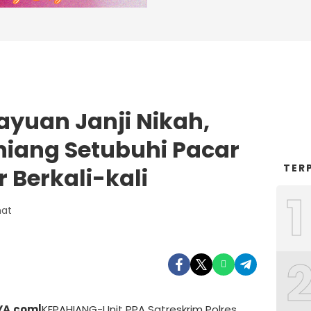
ayuan Janji Nikah,
iang Setubuhi Pacar
TER
 Berkali-kali
1
mat
YA.com|
KEPAHIANG-Unit PPA Satreskrim Polres