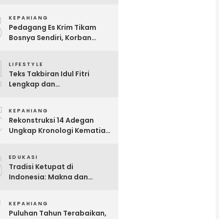
Benteng Dalam Kondisi
3
Hamil Besar
KEPAHIANG
Pedagang Es Krim Tikam
Bosnya Sendiri, Korban
Meninggal Dunia
4
LIFESTYLE
Teks Takbiran Idul Fitri
Lengkap dan
Terjemahannya
5
KEPAHIANG
Rekonstruksi 14 Adegan
Ungkap Kronologi Kematian
Gita Fitri di Talang Sawah
6
EDUKASI
Tradisi Ketupat di
Indonesia: Makna dan
Sejarahnya
7
KEPAHIANG
Puluhan Tahun Terabaikan,