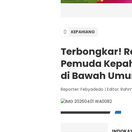
KEPAHIANG
Terbongkar! R
Pemuda Kepah
di Bawah Umur
Reporter: Febyadedo
|
Editor: Rah
INDOKA