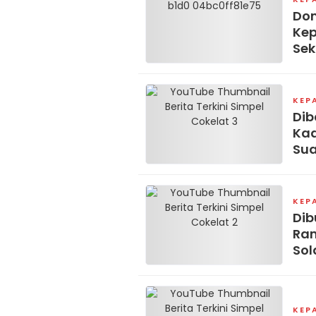
Dom
Kep
Sek
KEP
Dib
Kad
Su
KEP
Dib
Ram
Sol
KEP