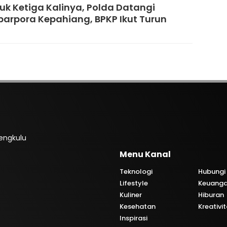
uk Ketiga Kalinya, Polda Datangi
parpora Kepahiang, BPKP Ikut Turun
engkulu
Menu Kanal
Teknologi
Hubungi
Lifestyle
Keuang
Kuliner
Hiburan
Kesehatan
Kreativi
Inspirasi
i