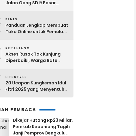
Jalan Gang SD 9 Pasar
Ujung Kepahiang Berubah
8
Jadi Selokan Setiap Hujan
BINIS
Panduan Lengkap Membuat
Toko Online untuk Pemula:
Dari Nol Hingga Sukses!
9
KEPAHIANG
Akses Rusak Tak Kunjung
Diperbaiki, Warga Batu
Kalung Bergerak! Bangun
0
Jalan Secara Swadaya
LIFESTYLE
20 Ucapan Sungkeman Idul
Fitri 2025 yang Menyentuh
Hati dan Bermakna
IHAN PEMBACA
Dikejar Hutang Rp23 Miliar,
Pemkab Kepahiang Tagih
Janji Pemprov Bengkulu