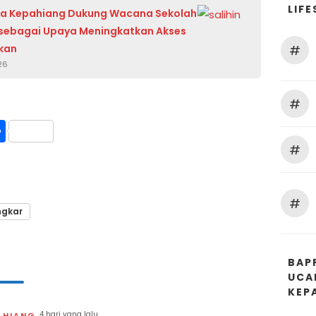
LIFE
a Kepahiang Dukung Wacana Sekolah
sebagai Upaya Meningkatkan Akses
#
kan
26
#
int
Share
#
#
ngkar
BAP
UCA
KEP
4 hari yang lalu
AHIANG