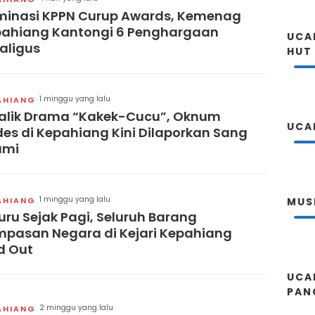
inasi KPPN Curup Awards, Kemenag
ahiang Kantongi 6 Penghargaan
UCA
aligus
HUT
1 minggu yang lalu
AHIANG
alik Drama “Kakek-Cucu”, Oknum
UCA
es di Kepahiang Kini Dilaporkan Sang
ami
1 minggu yang lalu
AHIANG
MUS
uru Sejak Pagi, Seluruh Barang
pasan Negara di Kejari Kepahiang
d Out
UCA
PAN
2 minggu yang lalu
AHIANG