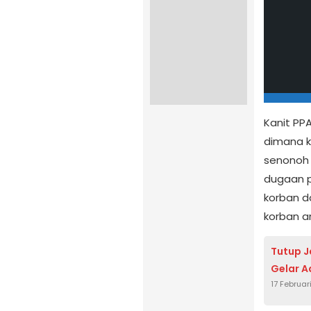
Kanit PP
dimana k
senonoh 
dugaan p
korban d
korban a
Tutup J
Gelar A
17 Februar