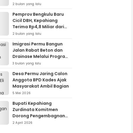
Cairkan DBH
2 bulan yang lalu
Pemprov Bengkulu Baru
Cicil DBH, Kepahiang
Terima Rp4,8 Miliar dari
Piutang Rp24 Miliar
2 bulan yang lalu
Imigrasi Permu Bangun
Jalan Rabat Beton dan
Drainase Melalui Program
Padat Karya Tunai
3 bulan yang lalu
Desa Permu Jaring Calon
Anggota BPD Kades Ajak
Masyarakat Ambil Bagian
5 Mei 2026
Bupati Kepahiang
Zurdinata Komitmen
Dorong Pengembagnan
Energi Terbarukan,
2 April 2026
Kunjungan Kerja ke Kantor