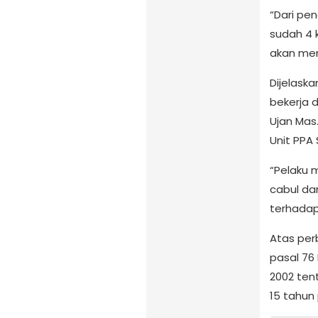
“Dari pe
sudah 4 
akan meni
Dijelask
bekerja 
Ujan Mas
Unit PPA
“Pelaku 
cabul da
terhadap
Atas perb
pasal 76
2002 ten
15 tahun 