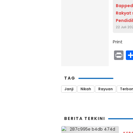
Bapped
Rakyat 
Pendidi
22 Juli 20
Print
Pr
TAG
Janji
Nikah
Rayuan
Terbo
BERITA TERKINI
KEP