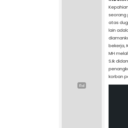
Kepahian
seorang 
atas dug
lain adal
diamanka
bekerja, 
MH melal
S.Ik did
penangka
korban pa