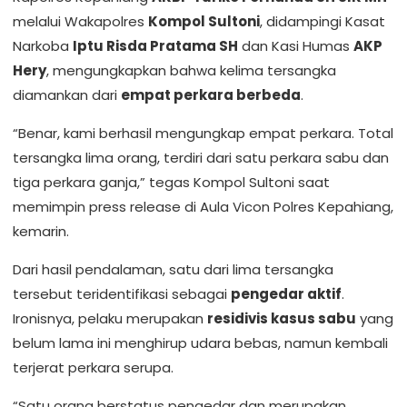
melalui Wakapolres
Kompol Sultoni
, didampingi Kasat
Narkoba
Iptu Risda Pratama SH
dan Kasi Humas
AKP
Hery
, mengungkapkan bahwa kelima tersangka
diamankan dari
empat perkara berbeda
.
“Benar, kami berhasil mengungkap empat perkara. Total
tersangka lima orang, terdiri dari satu perkara sabu dan
tiga perkara ganja,” tegas Kompol Sultoni saat
memimpin press release di Aula Vicon Polres Kepahiang,
kemarin.
Dari hasil pendalaman, satu dari lima tersangka
tersebut teridentifikasi sebagai
pengedar aktif
.
Ironisnya, pelaku merupakan
residivis kasus sabu
yang
belum lama ini menghirup udara bebas, namun kembali
terjerat perkara serupa.
“Satu orang berstatus pengedar dan merupakan