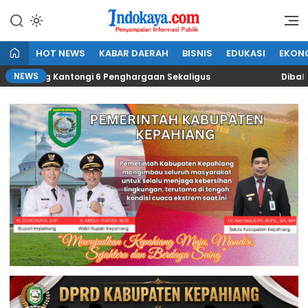
Lewati
ke
Penyampaian Informasi Publik
IndoKaya
konten
HOT NEWS
KABAR DAERAH
BISNIS
EDUKASI
EKON
NEWS
iang Kantongi 6 Penghargaan Sekaligus
Dibalik Dra