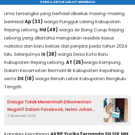
SCROLL UNTUK LANJUT MEMBACA
Lima tersangka yang berhasil dibekuk masing-masing
berinisial
Ap (33)
warga Pungguk Lalang Kabupaten
Rejang Lebong,
Hd (49)
warga Air Bang Curup Rejang
Lebong yang diketahui merupakan residivis kasus
narkoba dan baru bebas dari penjara pada tahun 2024
lalu. Selanjutnya
Is (28)
warga Desa Kota Baru
Kabupaten Rejang Lebong,
AT (26)
warga Kampung
Dalam Kecamatan Bermani Ilir Kabupaten Kepahiang,
serta
DS (18)
warga Renah Lebar Kabupaten Bengkulu
Tengah.
Diduga Tidak Menerimah Dikomentari
Negatif Dalam Facebook, Helmi Johan
2 November 2025
Laporkan Netizen Kepolres Kepahiang
Kapolres Kepahiang
AKBP Yuriko Fernanda SH SIK MH