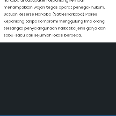
narkoba di Kabupaten Kepahiang kembali
menampakkan wajah tegas aparat penegak hukum.
Satuan Reserse Narkoba (Satresnarkoba) Polres
Kepahiang tanpa kompromi menggulung lima orang
tersangka penyalahgunaan narkotika jenis ganja dan
sabu-sabu dari sejumlah lokasi berbeda.