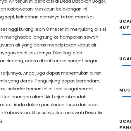
a. Air terjun ini berlokasi di Desa Babakan Bogor,
n Kabawetan. Meskipun belakangan ini
g sepi, keindahan alaminya tetap memikat.
UCA
HUT
n setinggi kurang lebih 8 meter ini menjulang di sisi
dan menghadap langsung ke hamparan sawah
uyuran air yang deras menciptakan kabut air
egarkan di sekitarnya. Dikelilingi oleh
UCA
n rindang, udara di sini terasa sangat segar.
ir terjunnya, Anda juga dapat menemukan aliran
ernih yang deras. Pengunjung dapat berendam,
tau sekadar bersantai di tepi sungai sambil
MUS
i ketenangan alam. Air terjun ini mudah
u saat Anda dalam perjalanan turun dari area
h Kabawetan, khususnya jika melewati Desa Air
g.
UCA
PAN