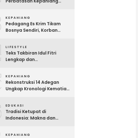
Perbatasan Kepahiang
Benteng Dalam Kondisi
3
Hamil Besar
KEPAHIANG
Pedagang Es Krim Tikam
Bosnya Sendiri, Korban
Meninggal Dunia
4
LIFESTYLE
Teks Takbiran Idul Fitri
Lengkap dan
Terjemahannya
5
KEPAHIANG
Rekonstruksi 14 Adegan
Ungkap Kronologi Kematian
Gita Fitri di Talang Sawah
6
EDUKASI
Tradisi Ketupat di
Indonesia: Makna dan
Sejarahnya
KEPAHIANG