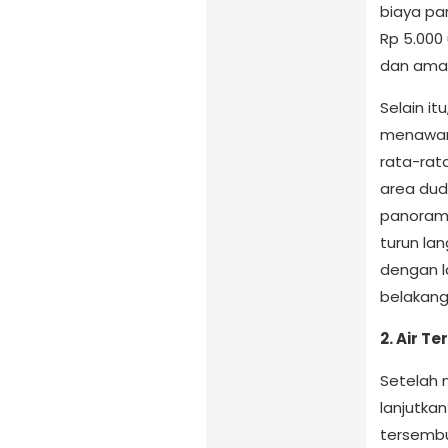
biaya par
Rp 5.000 
dan ama
Selain it
menawar
rata-rat
area dud
panorama
turun la
dengan l
belakang 
2. Air T
Setelah 
lanjutkan
tersembu