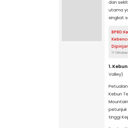
dan seki
utama ya
singkat s
BPBD K
Kebenca
Dipinja
17 Oktobe
1. Kebu
Valley)
Petualan
Kebun Te
Mountain 
petunjuk
tinggi Ke