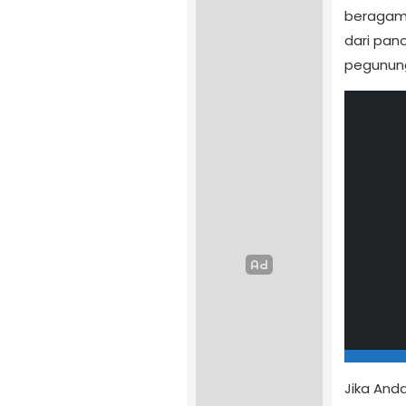
beragam 
dari pan
pegunun
Jika And