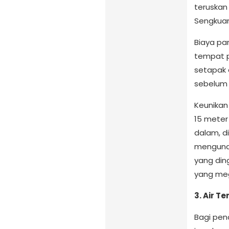
teruskan
Sengkuang
Biaya par
tempat pa
setapak 
sebelum 
Keunikan 
15 meter
dalam, di
mengunda
yang din
yang me
3. Air T
Bagi pen