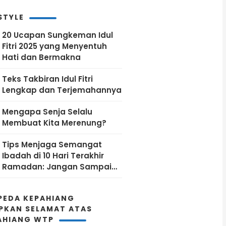
Kunjungan Kerja ke Kantor
PLN Pusat
STYLE
20 Ucapan Sungkeman Idul
Fitri 2025 yang Menyentuh
Hati dan Bermakna
Teks Takbiran Idul Fitri
Lengkap dan Terjemahannya
Mengapa Senja Selalu
Membuat Kita Merenung?
Tips Menjaga Semangat
Ibadah di 10 Hari Terakhir
Ramadan: Jangan Sampai
Kehabisan Energi!
PEDA KEPAHIANG
PKAN SELAMAT ATAS
AHIANG WTP