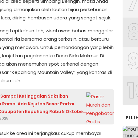
iba di area seperti Simpang Beringin, mata Anda
gsung dimanjakan oleh lautan hijau perkebunan
luas, diiringi hembusan udara yang sangat sejuk.
jang tepi kebun teh, wisatawan bebas menggelar
rsantai ria bersama orang terkasih, atau berburu
o yang menawan. Untuk pemandangan yang lebih
 lanjutkan perjalanan ke Desa Sido Makmur. Di
da akan menemukan spot terkenal dengan
besar “Kepahiang Mountain Valley” yang kontras di
1
ebun teh.
Sampai Ketinggalan Saksikan
 Ramai Ada Kejutan Besar Partai
upaten Kepahang Rabu 8 Oktober
PIL
 2025
suk ke area ini terjangkau; cukup membayar