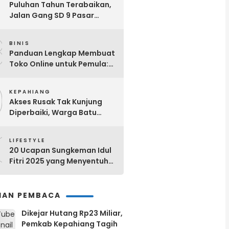
7
Puluhan Tahun Terabaikan,
Jalan Gang SD 9 Pasar
Ujung Kepahiang Berubah
8
Jadi Selokan Setiap Hujan
BINIS
Panduan Lengkap Membuat
Toko Online untuk Pemula:
Dari Nol Hingga Sukses!
9
KEPAHIANG
Akses Rusak Tak Kunjung
Diperbaiki, Warga Batu
Kalung Bergerak! Bangun
0
Jalan Secara Swadaya
LIFESTYLE
20 Ucapan Sungkeman Idul
Fitri 2025 yang Menyentuh
Hati dan Bermakna
IHAN PEMBACA
Dikejar Hutang Rp23 Miliar,
Pemkab Kepahiang Tagih