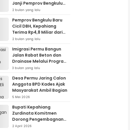
Janji Pemprov Bengkulu
Cairkan DBH
2 bulan yang lalu
Pemprov Bengkulu Baru
Cicil DBH, Kepahiang
Terima Rp4,8 Miliar dari
Piutang Rp24 Miliar
2 bulan yang lalu
Imigrasi Permu Bangun
Jalan Rabat Beton dan
Drainase Melalui Program
Padat Karya Tunai
3 bulan yang lalu
Desa Permu Jaring Calon
Anggota BPD Kades Ajak
Masyarakat Ambil Bagian
5 Mei 2026
Bupati Kepahiang
Zurdinata Komitmen
Dorong Pengembagnan
Energi Terbarukan,
2 April 2026