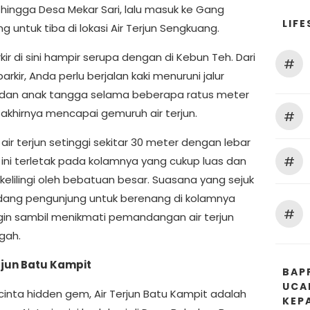
 hingga Desa Mekar Sari, lalu masuk ke Gang
LIFE
 untuk tiba di lokasi Air Terjun Sengkuang.
kir di sini hampir serupa dengan di Kebun Teh. Dari
#
rkir, Anda perlu berjalan kaki menuruni jalur
dan anak tangga selama beberapa ratus meter
akhirnya mencapai gemuruh air terjun.
#
air terjun setinggi sekitar 30 meter dengan lebar
#
 ini terletak pada kolamnya yang cukup luas dan
kelilingi oleh bebatuan besar. Suasana yang sejuk
ng pengunjung untuk berenang di kolamnya
#
gin sambil menikmati pemandangan air terjun
gah.
erjun Batu Kampit
BAP
UCA
cinta hidden gem, Air Terjun Batu Kampit adalah
KEP