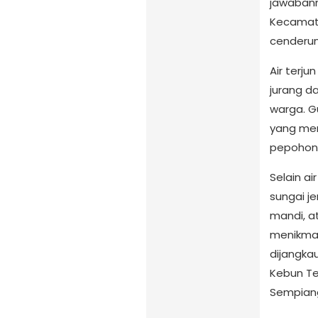
jawabanny
Kecamata
cenderun
Air terju
jurang 
warga. G
yang meny
pepohona
Selain a
sungai j
mandi, a
menikmat
dijangka
Kebun Te
Sempian