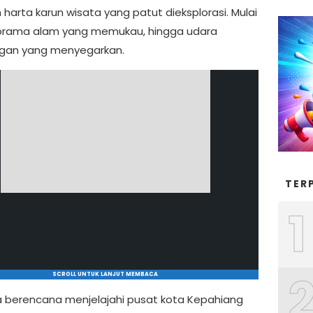
harta karun wisata yang patut dieksplorasi. Mulai
orama alam yang memukau, hingga udara
gan yang menyegarkan.
TER
1
SCROLL UNTUK LANJUT MEMBACA
a berencana menjelajahi pusat kota Kepahiang