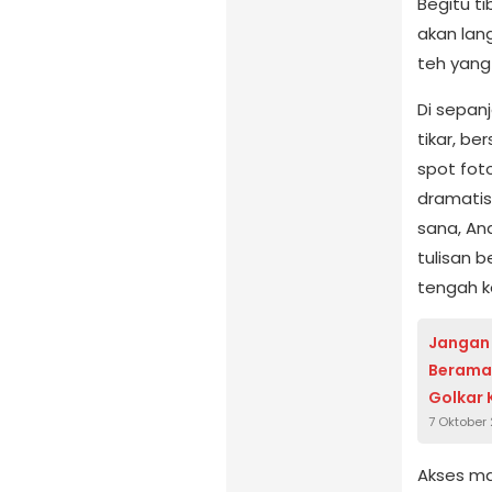
Begitu t
akan lan
teh yang 
Di sepan
tikar, be
spot fot
dramatis,
sana, An
tulisan 
tengah k
Jangan 
Beramai
Golkar Kab
7 Oktober
2025
Akses ma