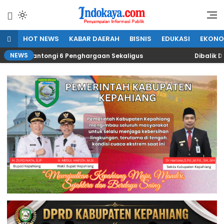
Lewati
ke
Penyampaian Informasi Publik
IndoKaya
konten
HOT NEWS
KABAR DAERAH
BISNIS
EDUKASI
EKONO
NEWS
ng Kantongi 6 Penghargaan Sekaligus
Dibalik Drama 