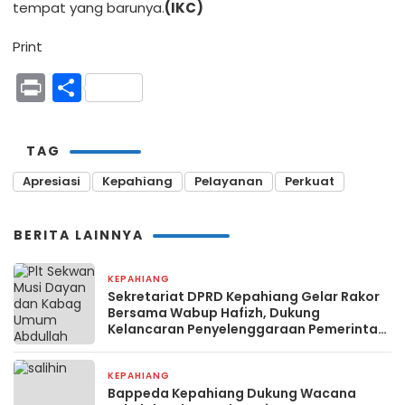
tempat yang barunya.
(IKC)
Print
Print
Share
TAG
Apresiasi
Kepahiang
Pelayanan
Perkuat
BERITA LAINNYA
KEPAHIANG
2 minggu yang lalu
Sekretariat DPRD Kepahiang Gelar Rakor
Bersama Wabup Hafizh, Dukung
Kelancaran Penyelenggaraan Pemerintah
Daerah
KEPAHIANG
2 minggu yang lalu
Bappeda Kepahiang Dukung Wacana