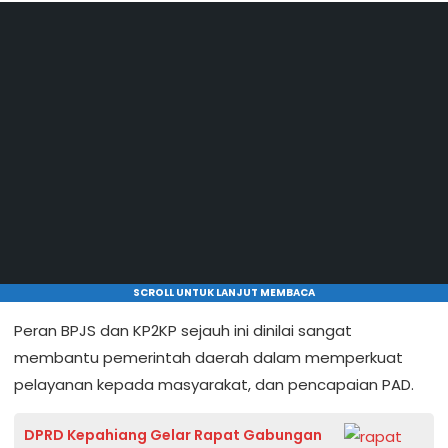
SCROLL UNTUK LANJUT MEMBACA
Peran BPJS dan KP2KP sejauh ini dinilai sangat
membantu pemerintah daerah dalam memperkuat
pelayanan kepada masyarakat, dan pencapaian PAD.
DPRD Kepahiang Gelar Rapat Gabungan