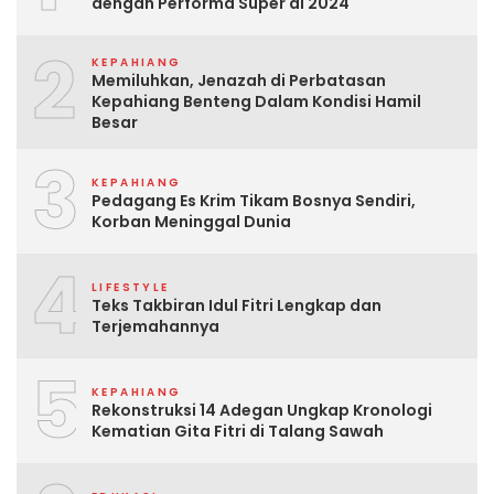
dengan Performa Super di 2024
2
KEPAHIANG
Memiluhkan, Jenazah di Perbatasan
Kepahiang Benteng Dalam Kondisi Hamil
Besar
3
KEPAHIANG
Pedagang Es Krim Tikam Bosnya Sendiri,
Korban Meninggal Dunia
4
LIFESTYLE
Teks Takbiran Idul Fitri Lengkap dan
Terjemahannya
5
KEPAHIANG
Rekonstruksi 14 Adegan Ungkap Kronologi
Kematian Gita Fitri di Talang Sawah