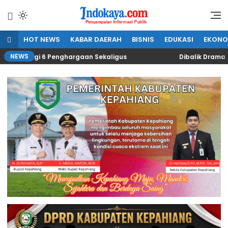
Lewati
ke
Penyampaian Informasi Publik
IndoKaya
konten
HOT NEWS
KABAR DAERAH
BISNIS
EDUKASI
EKONO
NEWS
tongi 6 Penghargaan Sekaligus
Dibalik Drama “Kakek