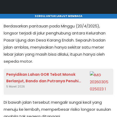
SCROLL UNTUK LANJUT MEMBACA
Berdasarkan pantauan pada Minggu (20/4/2025),
longsor terjadi di jalur penghubung antara Kelurahan
Pasar Ujung dan Desa Karang Endah. Separuh badan
jalan amblas, menyisakan hanya sekitar satu meter
lebar jalan yang masih bisa dilalui, itupun hanya oleh
sepeda motor.
Penyidikan Lahan GOR Tebat Monok
Berlanjut, Bando dan Putranya Penuhi
5 Maret 2026
Panggilan Kejari Kepahiang
Di bawah jalan tersebut mengalir sungai kecil yang
menuju ke lembah, memperbesar risiko longsor susulan
apabila tak segera ditangani.