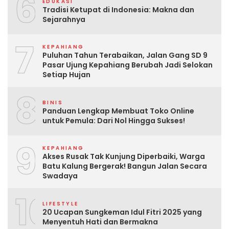
6
EDUKASI
Tradisi Ketupat di Indonesia: Makna dan
Sejarahnya
7
KEPAHIANG
Puluhan Tahun Terabaikan, Jalan Gang SD 9
Pasar Ujung Kepahiang Berubah Jadi Selokan
Setiap Hujan
8
BINIS
Panduan Lengkap Membuat Toko Online
untuk Pemula: Dari Nol Hingga Sukses!
9
KEPAHIANG
Akses Rusak Tak Kunjung Diperbaiki, Warga
Batu Kalung Bergerak! Bangun Jalan Secara
Swadaya
10
LIFESTYLE
20 Ucapan Sungkeman Idul Fitri 2025 yang
Menyentuh Hati dan Bermakna