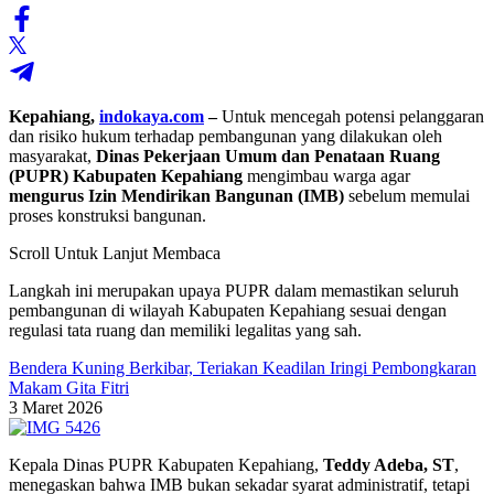
Kepahiang,
indokaya.com
–
Untuk mencegah potensi pelanggaran
dan risiko hukum terhadap pembangunan yang dilakukan oleh
masyarakat,
Dinas Pekerjaan Umum dan Penataan Ruang
(PUPR) Kabupaten Kepahiang
mengimbau warga agar
mengurus Izin Mendirikan Bangunan (IMB)
sebelum memulai
proses konstruksi bangunan.
Scroll Untuk Lanjut Membaca
Langkah ini merupakan upaya PUPR dalam memastikan seluruh
pembangunan di wilayah Kabupaten Kepahiang sesuai dengan
regulasi tata ruang dan memiliki legalitas yang sah.
Bendera Kuning Berkibar, Teriakan Keadilan Iringi Pembongkaran
Makam Gita Fitri
3 Maret 2026
Kepala Dinas PUPR Kabupaten Kepahiang,
Teddy Adeba, ST
,
menegaskan bahwa IMB bukan sekadar syarat administratif, tetapi