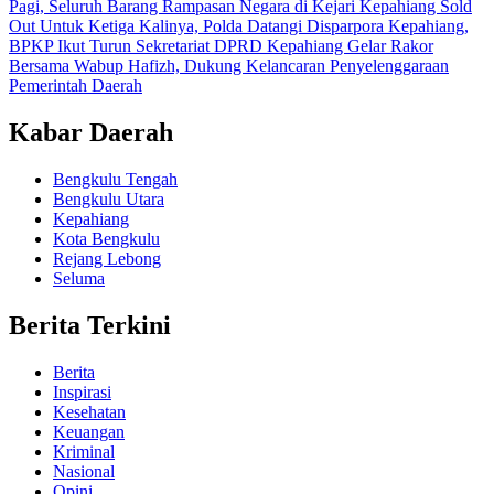
Pagi, Seluruh Barang Rampasan Negara di Kejari Kepahiang Sold
Out
Untuk Ketiga Kalinya, Polda Datangi Disparpora Kepahiang,
BPKP Ikut Turun
Sekretariat DPRD Kepahiang Gelar Rakor
Bersama Wabup Hafizh, Dukung Kelancaran Penyelenggaraan
Pemerintah Daerah
Kabar Daerah
Bengkulu Tengah
Bengkulu Utara
Kepahiang
Kota Bengkulu
Rejang Lebong
Seluma
Berita Terkini
Berita
Inspirasi
Kesehatan
Keuangan
Kriminal
Nasional
Opini