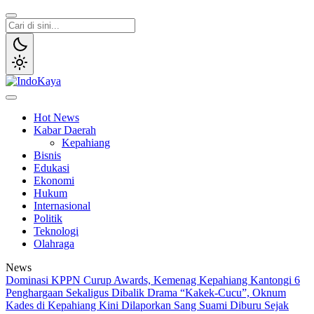
Lewati
ke
konten
IndoKaya
Penyampaian Informasi Publik
Hot News
Kabar Daerah
Kepahiang
Bisnis
Edukasi
Ekonomi
Hukum
Internasional
Politik
Teknologi
Olahraga
News
Dominasi KPPN Curup Awards, Kemenag Kepahiang Kantongi 6
Penghargaan Sekaligus
Dibalik Drama “Kakek-Cucu”, Oknum
Kades di Kepahiang Kini Dilaporkan Sang Suami
Diburu Sejak