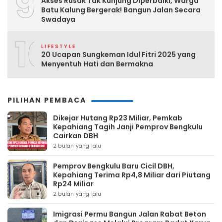
9
Akses Rusak Tak Kunjung Diperbaiki, Warga
Batu Kalung Bergerak! Bangun Jalan Secara
Swadaya
10
LIFESTYLE
20 Ucapan Sungkeman Idul Fitri 2025 yang
Menyentuh Hati dan Bermakna
PILIHAN PEMBACA
Dikejar Hutang Rp23 Miliar, Pemkab
Kepahiang Tagih Janji Pemprov Bengkulu
Cairkan DBH
2 bulan yang lalu
Pemprov Bengkulu Baru Cicil DBH,
Kepahiang Terima Rp4,8 Miliar dari Piutang
Rp24 Miliar
2 bulan yang lalu
Imigrasi Permu Bangun Jalan Rabat Beton