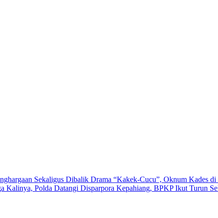
nghargaan Sekaligus
Dibalik Drama “Kakek-Cucu”, Oknum Kades di 
a Kalinya, Polda Datangi Disparpora Kepahiang, BPKP Ikut Turun
Se