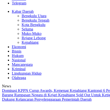
Telegram
Kabar Daerah
Bengkulu Utara
Bengkulu Tengah
Kota Bengkulu
Seluma
Muko-Muko
Rejang Lebong
Kepahiang
Ekonomi
Bisnis
Hukum
Nasional
Mancanegara
Kriminal
Lingkungan Hidup
Olahraga
News
Dominasi KPPN Curup Awards, Kemenag Kepahiang Kantongi 6 Pe
Barang Rampasan Negara di Kejari Kepahiang Sold Out
Untuk Ketig
Dukung Kelancaran Penyelenggaraan Pemerintah Daerah