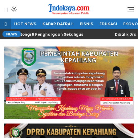
Lewati
ke
Penyampaian Informasi Publik
IndoKaya
konten
HOT NEWS
KABAR DAERAH
BISNIS
EDUKASI
EKONO
NEWS
Kantongi 6 Penghargaan Sekaligus
Dibalik Drama “Ka