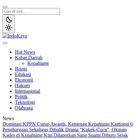
Lewati
ke
konten
IndoKaya
Penyampaian Informasi Publik
Hot News
Kabar Daerah
Kepahiang
Bisnis
Edukasi
Ekonomi
Hukum
Internasional
Politik
Teknologi
Olahraga
News
Dominasi KPPN Curup Awards, Kemenag Kepahiang Kantongi 6
Penghargaan Sekaligus
Dibalik Drama “Kakek-Cucu”, Oknum
Kades di Kepahiang Kini Dilaporkan Sang Suami
Diburu Sejak