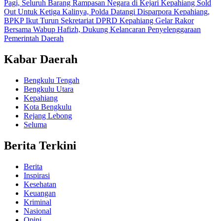
Pagi, Seluruh Barang Rampasan Negara di Kejari Kepahiang Sold
Out
Untuk Ketiga Kalinya, Polda Datangi Disparpora Kepahiang,
BPKP Ikut Turun
Sekretariat DPRD Kepahiang Gelar Rakor
Bersama Wabup Hafizh, Dukung Kelancaran Penyelenggaraan
Pemerintah Daerah
Kabar Daerah
Bengkulu Tengah
Bengkulu Utara
Kepahiang
Kota Bengkulu
Rejang Lebong
Seluma
Berita Terkini
Berita
Inspirasi
Kesehatan
Keuangan
Kriminal
Nasional
Opini