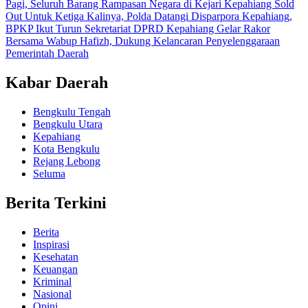
Pagi, Seluruh Barang Rampasan Negara di Kejari Kepahiang Sold
Out
Untuk Ketiga Kalinya, Polda Datangi Disparpora Kepahiang,
BPKP Ikut Turun
Sekretariat DPRD Kepahiang Gelar Rakor
Bersama Wabup Hafizh, Dukung Kelancaran Penyelenggaraan
Pemerintah Daerah
Kabar Daerah
Bengkulu Tengah
Bengkulu Utara
Kepahiang
Kota Bengkulu
Rejang Lebong
Seluma
Berita Terkini
Berita
Inspirasi
Kesehatan
Keuangan
Kriminal
Nasional
Opini