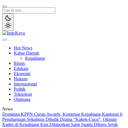
Lewati
ke
konten
IndoKaya
Penyampaian Informasi Publik
Hot News
Kabar Daerah
Kepahiang
Bisnis
Edukasi
Ekonomi
Hukum
Internasional
Politik
Teknologi
Olahraga
News
Dominasi KPPN Curup Awards, Kemenag Kepahiang Kantongi 6
Penghargaan Sekaligus
Dibalik Drama “Kakek-Cucu”, Oknum
Kades di Kepahiang Kini Dilaporkan Sang Suami
Diburu Sejak