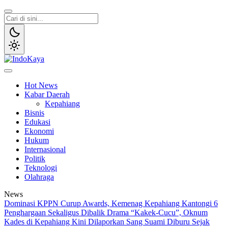
Lewati
ke
konten
IndoKaya
Penyampaian Informasi Publik
Hot News
Kabar Daerah
Kepahiang
Bisnis
Edukasi
Ekonomi
Hukum
Internasional
Politik
Teknologi
Olahraga
News
Dominasi KPPN Curup Awards, Kemenag Kepahiang Kantongi 6
Penghargaan Sekaligus
Dibalik Drama “Kakek-Cucu”, Oknum
Kades di Kepahiang Kini Dilaporkan Sang Suami
Diburu Sejak