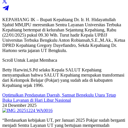
KEPAHIANG IK – Bupati Kepahiang Dr. Ir. H. Hidayattullah
Sjahid MM,IPU meresmikan Sentra Layanan Universitas Terbuka
Kepahiang bertempat di kelurahan Sejantung Kepahiang, Rabu
(22/01/2025) pukul 09.30 Wib. Turut hadir Kepala UPBJJ
Universitas Terbuka Bengkulu Anton Robiansah,S.E.,M.Ak., Ketua
DPRD Kepahiang Gregory Dayefiandro, Sekda Kepahiang Dr.
Hartono serta jajaran UT Bengkulu.
Scroll Untuk Lanjut Membaca
Betty Harwini,S.Pd selaku Kepala SALUT Kepahiang
menyampaikan bahwa SALUT Kepahiang merupakan transformasi
dari Kelompok Belajar (Pokjar) yang sudah ada di kabupaten
Kepahiang sejak 1996.
Optimalkan Pendapatan Daerah, Samsat Bengkulu Utara Tetap
Buka Layanan di Hari Libur Nasional
24 Desember 2025
“Berdasarkan kebijakan UT, per Januari 2025 Pokjar sudah berganti
menjadi Sentra Layanan UT yang bertujuan mempermudah