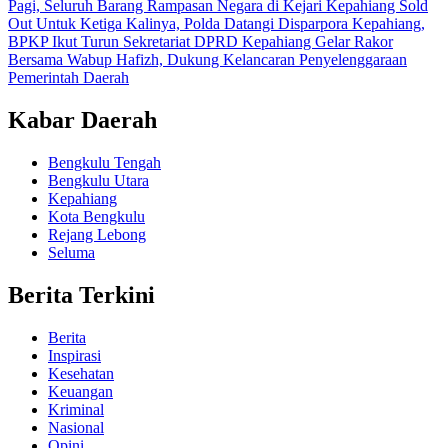
Pagi, Seluruh Barang Rampasan Negara di Kejari Kepahiang Sold
Out
Untuk Ketiga Kalinya, Polda Datangi Disparpora Kepahiang,
BPKP Ikut Turun
Sekretariat DPRD Kepahiang Gelar Rakor
Bersama Wabup Hafizh, Dukung Kelancaran Penyelenggaraan
Pemerintah Daerah
Kabar Daerah
Bengkulu Tengah
Bengkulu Utara
Kepahiang
Kota Bengkulu
Rejang Lebong
Seluma
Berita Terkini
Berita
Inspirasi
Kesehatan
Keuangan
Kriminal
Nasional
Opini