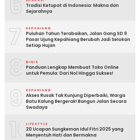
6
EDUKASI
Tradisi Ketupat di Indonesia: Makna dan
Sejarahnya
7
KEPAHIANG
Puluhan Tahun Terabaikan, Jalan Gang SD 9
Pasar Ujung Kepahiang Berubah Jadi Selokan
Setiap Hujan
8
BINIS
Panduan Lengkap Membuat Toko Online
untuk Pemula: Dari Nol Hingga Sukses!
9
KEPAHIANG
Akses Rusak Tak Kunjung Diperbaiki, Warga
Batu Kalung Bergerak! Bangun Jalan Secara
Swadaya
10
LIFESTYLE
20 Ucapan Sungkeman Idul Fitri 2025 yang
Menyentuh Hati dan Bermakna