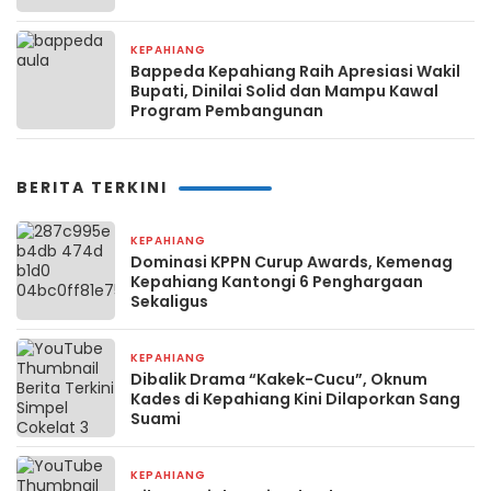
Perempuan
KEPAHIANG
3 minggu yang lalu
Bappeda Kepahiang Raih Apresiasi Wakil
Bupati, Dinilai Solid dan Mampu Kawal
Program Pembangunan
BERITA TERKINI
KEPAHIANG
3 hari yang lalu
Dominasi KPPN Curup Awards, Kemenag
Kepahiang Kantongi 6 Penghargaan
Sekaligus
KEPAHIANG
1 minggu yang lalu
Dibalik Drama “Kakek-Cucu”, Oknum
Kades di Kepahiang Kini Dilaporkan Sang
Suami
KEPAHIANG
1 minggu yang lalu