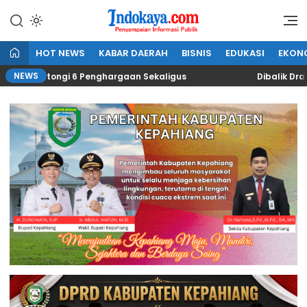
Lewati
ke
Penyampaian Informasi Publik
IndoKaya
konten
HOT NEWS
KABAR DAERAH
BISNIS
EDUKASI
EKON
NEWS
Kantongi 6 Penghargaan Sekaligus
Dibalik Drama “Ka