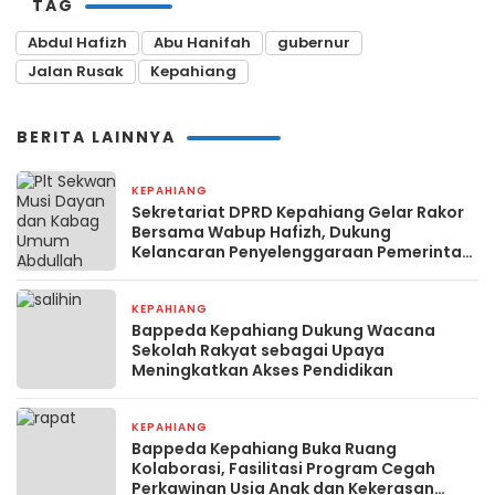
TAG
Abdul Hafizh
Abu Hanifah
gubernur
Jalan Rusak
Kepahiang
BERITA LAINNYA
KEPAHIANG
2 minggu yang lalu
Sekretariat DPRD Kepahiang Gelar Rakor
Bersama Wabup Hafizh, Dukung
Kelancaran Penyelenggaraan Pemerintah
Daerah
KEPAHIANG
3 minggu yang lalu
Bappeda Kepahiang Dukung Wacana
Sekolah Rakyat sebagai Upaya
Meningkatkan Akses Pendidikan
KEPAHIANG
3 minggu yang lalu
Bappeda Kepahiang Buka Ruang
Kolaborasi, Fasilitasi Program Cegah
Perkawinan Usia Anak dan Kekerasan