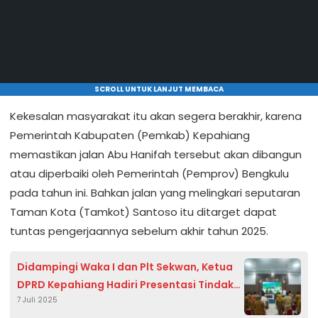
SCROLL UNTUK LANJUT MEMBACA
Kekesalan masyarakat itu akan segera berakhir, karena
Pemerintah Kabupaten (Pemkab) Kepahiang
memastikan jalan Abu Hanifah tersebut akan dibangun
atau diperbaiki oleh Pemerintah (Pemprov) Bengkulu
pada tahun ini. Bahkan jalan yang melingkari seputaran
Taman Kota (Tamkot) Santoso itu ditarget dapat
tuntas pengerjaannya sebelum akhir tahun 2025.
Didampingi Waka I dan Plt Sekwan, Ketua
DPRD Kepahiang Hadiri Presentasi Tindak
7 Juli 2025
Lanjut Temuan BPK