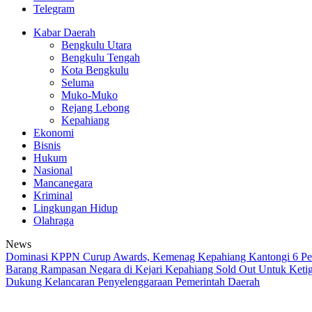
Telegram
Kabar Daerah
Bengkulu Utara
Bengkulu Tengah
Kota Bengkulu
Seluma
Muko-Muko
Rejang Lebong
Kepahiang
Ekonomi
Bisnis
Hukum
Nasional
Mancanegara
Kriminal
Lingkungan Hidup
Olahraga
News
Dominasi KPPN Curup Awards, Kemenag Kepahiang Kantongi 6 Pe
Barang Rampasan Negara di Kejari Kepahiang Sold Out
Untuk Ketig
Dukung Kelancaran Penyelenggaraan Pemerintah Daerah