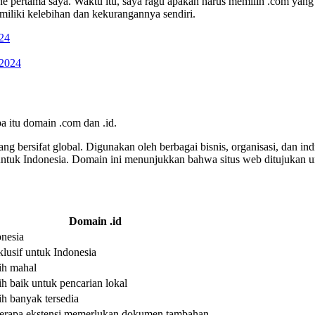
 pertama saya. Waktu itu, saya ragu apakah harus memilih .com yang su
iliki kelebihan dan kekurangannya sendiri.
024
 itu domain .com dan .id.
 bersifat global. Digunakan oleh berbagai bisnis, organisasi, dan indi
uk Indonesia. Domain ini menunjukkan bahwa situs web ditujukan un
Domain .id
onesia
lusif untuk Indonesia
ih mahal
h baik untuk pencarian lokal
h banyak tersedia
erapa ekstensi memerlukan dokumen tambahan