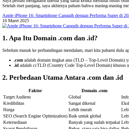
Saya pernah mengalami dilema yang sama ketika memulai bisnis online
Setelah riset panjang, saya akhirnya paham bahwa masing-masing mem
Apple iPhone 16: Smartphone Canggih dengan Performa Super di 2
16 Maret 2025
1. Apa Itu Domain .com dan .id?
Sebelum masuk ke perbandingan mendalam, mari kita pahami dulu apa
.com
adalah domain tingkat atas (TLD – Top-Level Domain) yang
.id
adalah ccTLD (Country Code Top-Level Domain) khusus unt
2. Perbedaan Utama Antara .com dan .id
Faktor
Domain .com
Target Audiens
Global
Ind
Kredibilitas
Sangat dikenal
Eksk
Harga
Lebih murah
Leb
SEO (Search Engine Optimization)
Baik untuk global
Lebi
Ketersediaan
Banyak yang sudah terpakai
Lebi
Syarat Pendaftaran
Bebas, siapa saja bisa daftar
Beb