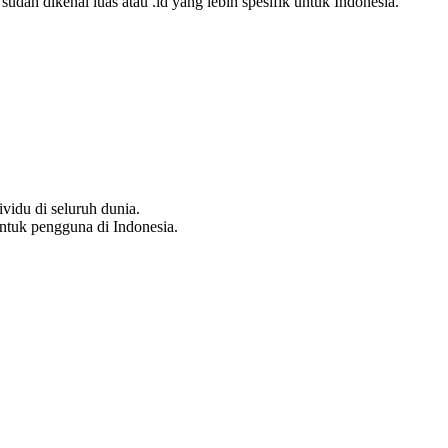
dah dikenal luas atau .id yang lebih spesifik untuk Indonesia.
vidu di seluruh dunia.
tuk pengguna di Indonesia.