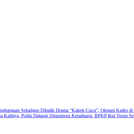
nghargaan Sekaligus
Dibalik Drama “Kakek-Cucu”, Oknum Kades di 
a Kalinya, Polda Datangi Disparpora Kepahiang, BPKP Ikut Turun
Se