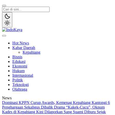
Lewati
ke
konten
IndoKaya
Penyampaian Informasi Publik
Hot News
Kabar Daerah
Kepahiang
Bisnis
Edukasi
Ekonomi
Hukum
Internasional
Politik
Teknologi
Olahraga
News
Dominasi KPPN Curup Awards, Kemenag Kepahiang Kantongi 6
Penghargaan Sekaligus
Dibalik Drama “Kakek-Cucu”, Oknum
Kades di Kepahiang Kini Dilaporkan Sang Suami
Diburu Sejak