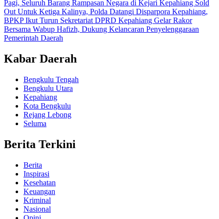
Pagi, Seluruh Barang Rampasan Negara di Kejari Kepahiang Sold
Out
Untuk Ketiga Kalinya, Polda Datangi Disparpora Kepahiang,
BPKP Ikut Turun
Sekretariat DPRD Kepahiang Gelar Rakor
Bersama Wabup Hafizh, Dukung Kelancaran Penyelenggaraan
Pemerintah Daerah
Kabar Daerah
Bengkulu Tengah
Bengkulu Utara
Kepahiang
Kota Bengkulu
Rejang Lebong
Seluma
Berita Terkini
Berita
Inspirasi
Kesehatan
Keuangan
Kriminal
Nasional
Opini