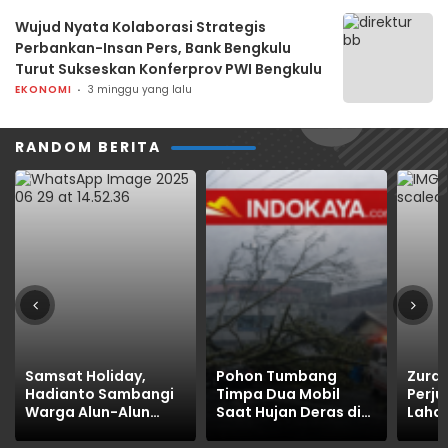
Wujud Nyata Kolaborasi Strategis
Perbankan-Insan Pers, Bank Bengkulu
Turut Sukseskan Konferprov PWI Bengkulu
EKONOMI
3 minggu yang lalu
RANDOM BERITA
Samsat Holiday,
Pohon Tumbang
Zurdi
Hadianto Sambangi
Timpa Dua Mobil
Perju
Warga Alun-Alun
Saat Hujan Deras di
Lahan
Arga Makmur
Rejang Lebong
Samp