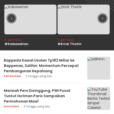
3 ARTIKEL
1 ARTIKEL
1
#Kabawetan
#Erick Thohir
#
Bappeda Kawal Usulan Tp182 Miliar ke
Bappenas, Salihin: Momentum Percepat
Pembangunan Kepahiang
KEPAHIANG
2 minggu yang lalu
Marwah Pers Disinggung, PWI Pusat
Tuntut Hotman Paris Sampaikan
Permohonan Maaf
NASIONAL
3 minggu yang lalu