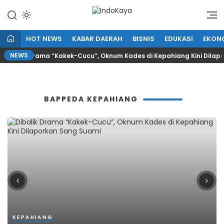
Lewati
ke
Penyampaian Informasi Publik
IndoKaya
konten
HOT NEWS
KABAR DAERAH
BISNIS
EDUKASI
EKON
NEWS
balik Drama “Kakek-Cucu”, Oknum Kades di Kepahiang Kini Dilapork
BAPPEDA KEPAHIANG
KEPAHIANG
KEPAHIANG
KEPAHIANG
KEPAHIANG