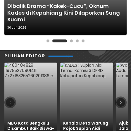
KEPAHIANG
Dominasi KPPN Curup Awards, Kemenag
Dibalik Drama “Kakek-Cucu”, Oknum
Diburu Sejak Pagi, Seluruh Barang
Sekretariat DPRD Kepahiang Gelar Rakor
Kepahiang Kantongi 6 Penghargaan
Kades di Kepahiang Kini Dilaporkan Sang
Rampasan Negara di Kejari Kepahiang
Untuk Ketiga Kalinya, Polda Datangi
Bersama Wabup Hafizh, Dukung
Sekaligus
Suami
Sold Out
Disparpora Kepahiang, BPKP Ikut Turun
Kelancaran Penyelenggaraan Pemerintah
Daerah
30 Juli 2026
PILIHAN EDITOR
MBG Kota Bengkulu
Kepala Desa Warung
Ajuk
Disambut Baik Siswa-
Pojok Supian Aidi
Jalan