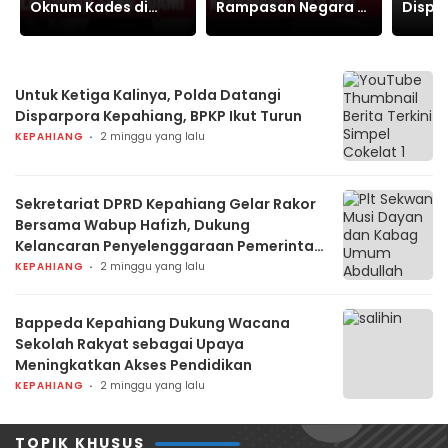
Oknum Kades di
Rampasan Negara di
Dispa
Kepahiang Kini
Kejari Kepahiang
Kepah
Dilaporkan Sang
Sold Out
Turun
Suami
Untuk Ketiga Kalinya, Polda Datangi
Disparpora Kepahiang, BPKP Ikut Turun
KEPAHIANG
2 minggu yang lalu
Sekretariat DPRD Kepahiang Gelar Rakor
Bersama Wabup Hafizh, Dukung
Kelancaran Penyelenggaraan Pemerintah
Daerah
KEPAHIANG
2 minggu yang lalu
Bappeda Kepahiang Dukung Wacana
Sekolah Rakyat sebagai Upaya
Meningkatkan Akses Pendidikan
KEPAHIANG
2 minggu yang lalu
TOPIK KHUSUS