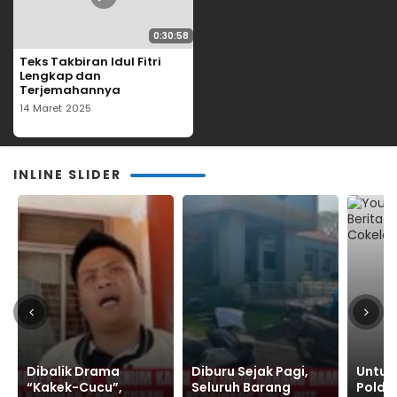
0:30:58
Teks Takbiran Idul Fitri
Lengkap dan
Terjemahannya
14 Maret 2025
INLINE SLIDER
Dibalik Drama
Diburu Sejak Pagi,
Untuk 
“Kakek-Cucu”,
Seluruh Barang
Polda