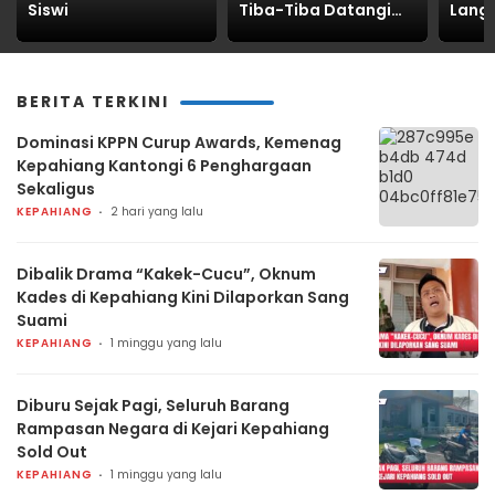
Siswi
Tiba-Tiba Datangi
Langg
Kantor DPRD
Pemp
Kabupaten
Kepahiang
Bermaksud
BERITA TERKINI
Sampaikan Pesan
Khusus
Dominasi KPPN Curup Awards, Kemenag
Kepahiang Kantongi 6 Penghargaan
Sekaligus
KEPAHIANG
2 hari yang lalu
Dibalik Drama “Kakek-Cucu”, Oknum
Kades di Kepahiang Kini Dilaporkan Sang
Suami
KEPAHIANG
1 minggu yang lalu
Diburu Sejak Pagi, Seluruh Barang
Rampasan Negara di Kejari Kepahiang
Sold Out
KEPAHIANG
1 minggu yang lalu